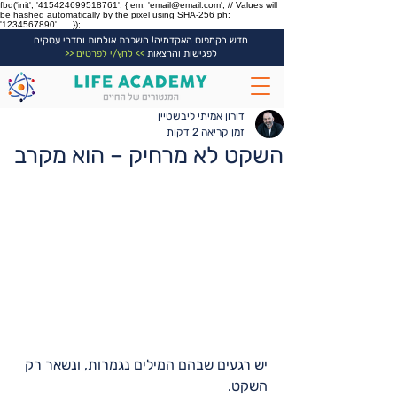
fbq('init', '415424699518761', { em: 'email@email.com', // Values will
be hashed automatically by the pixel using SHA-256 ph:
'1234567890', ... });
חדש בקמפוס האקדמיה! השכרת אולמות וחדרי עסקים
לפגישות והרצאות
>>
לחץ/י לפרטים
<<
דורון אמיתי ליבשטיין
זמן קריאה 2 דקות
השקט לא מרחיק – הוא מקרב
יש רגעים שבהם המילים נגמרות, ונשאר רק 
השקט.