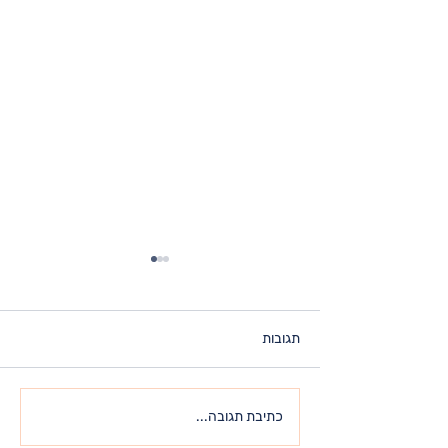
תגובות
כל מה שאתה מחפש – כבר
כתיבת תגובה...
נמצא בתוכך