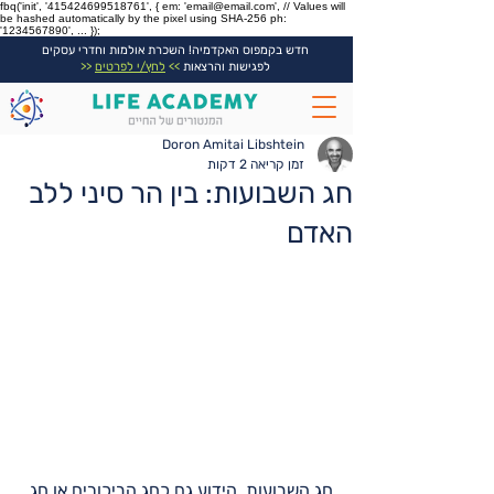
fbq('init', '415424699518761', { em: 'email@email.com', // Values will
be hashed automatically by the pixel using SHA-256 ph:
'1234567890', ... });
חדש בקמפוס האקדמיה! השכרת אולמות וחדרי עסקים
לפגישות והרצאות
>>
לחץ/י לפרטים
<<
Doron Amitai Libshtein
זמן קריאה 2 דקות
חג השבועות: בין הר סיני ללב
האדם
חג השבועות, הידוע גם כחג הביכורים או חג 