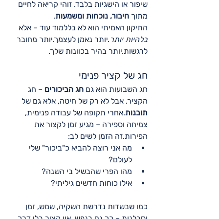
שיפור או הישגיות בלבד. זוהי קריאה לחיים 
מתוך 
חיבור, נוכחות ומשמעות
.
התיקון האמיתי הוא לא בללמוד עוד – אלא 
בלהיות יותר
.יותר נאמן לעצמך.יותר מחובר 
לרגשות.יותר בהיר בכוונות שלך.
חג של קציר פנימי
חג השבועות הוא גם 
חג הביכורים
 – חג 
הקציר. אבל לא רק של חיטה, אלא גם של 
תובנות
.אחרי תקופה של עבודה פנימית, 
צמיחה וספירה – מגיע זמן לקצור את 
הפירות.זה הזמן לשים לב:
מה אני רוצה להביא כ"ביכור" שלי 
לעולם?
מהו הפרי שהבשיל בי השנה?
אילו כוחות חדשים גיליתי?
כמו שבשדות נדרשת השקיה, שמש, זמן 
וסבלנות – כך גם בנפש. אין קציר בלי דרך. 