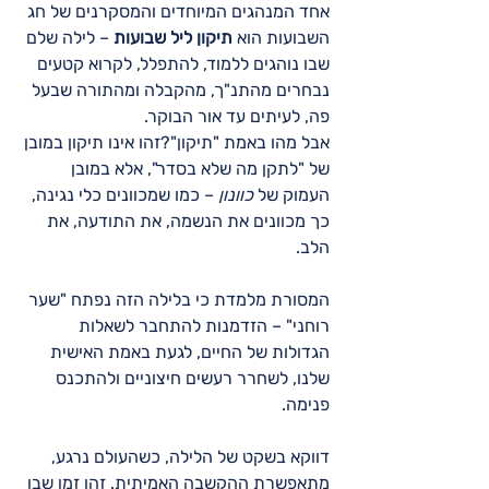
אחד המנהגים המיוחדים והמסקרנים של חג 
השבועות הוא 
תיקון ליל שבועות
 – לילה שלם 
שבו נוהגים ללמוד, להתפלל, לקרוא קטעים 
נבחרים מהתנ"ך, מהקבלה ומהתורה שבעל 
פה, לעיתים עד אור הבוקר.
אבל מהו באמת "תיקון"?זהו אינו תיקון במובן 
של "לתקן מה שלא בסדר", אלא במובן 
העמוק של 
כוונון
 – כמו שמכוונים כלי נגינה, 
כך מכוונים את הנשמה, את התודעה, את 
הלב.
המסורת מלמדת כי בלילה הזה נפתח "שער 
רוחני" – הזדמנות להתחבר לשאלות 
הגדולות של החיים, לגעת באמת האישית 
שלנו, לשחרר רעשים חיצוניים ולהתכנס 
פנימה.
דווקא בשקט של הלילה, כשהעולם נרגע, 
מתאפשרת ההקשבה האמיתית. זהו זמן שבו 