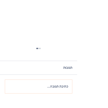
תגובות
כל מה שאתה מחפש – כבר
כתיבת תגובה...
נמצא בתוכך