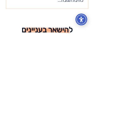
כל מה שאתה מחפש – כבר
כתיבת תגובה...
נמצא בתוכך
להישאר בעניינים
הצטרף.י לרשימת התפוצה ותקבל.י
עדכונים בזמן אמת לתיבת הדוא"ל שלך!
אני מאשר/ת שהבנתי וקראתי את
מדיניות הפרטיות
מדיניות הפרטיות
הרשמה