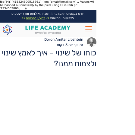
fbq('init', '415424699518761', { em: 'email@email.com', // Values will
be hashed automatically by the pixel using SHA-256 ph:
'1234567890', ... });
חדש בקמפוס האקדמיה! השכרת אולמות וחדרי עסקים
לפגישות והרצאות
>>
לחץ/י לפרטים
<<
Doron Amitai Libshtein
זמן קריאה 3 דקות
כוחו של שינוי – איך לאמץ שינוי
ולצמוח ממנו?