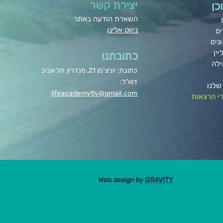
יצירת קשר
כן
השארת הודעה באתר
ניווט אלינו
ים
נים
יין
כתובתנו
ילה
כתובת: יוניצ'מן 21, מנדרין, תל אביב
דוא"ל:
שלנו
lifeacademytlv@gmail.com
י הרצאות
Web design by
GRAVITY