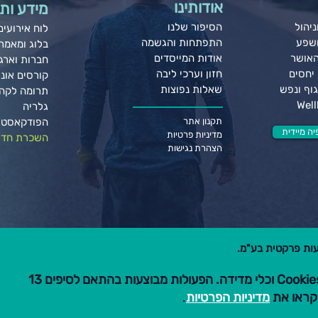
אודותינו
מידע ותו
יהול
הסיפור שלנו
לוח אירועים
ושפע
התפתחות והגשמה
בלוג ומאמר
האושר
אודות המייסדים
חברות וארגו
יחסים
חזון וערכי ליבה
קורסים אונל
וף ונפש
שאלות נפוצות
תרומה לקה
גלריה
תקנון אתר
הפודקאסט 
ה מיידית
מדיניות פרטיות
השכרת חדר
הצהרת נגישות
הגלישה באתר זה כוללת שימוש ב-Cookies וכלי מדידה. הפעולות מבוצעות בהתאם לסיפים 13
מדיניות הפרטיות
.