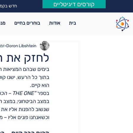
קורסים דיגיטליים
חדש בקמפ
בית
אודות
בוחרים בחיים
מנט
Doron Libshtein
זמן ק
לחזק את ה
בימים שבהם המציאות הח
בתוך כל הרעש, ישנו קול
הוא קיים.
בספר 
"THE ONE – הכול קורה בעבורך"
במצב הביטחוני, במצב הכ
שנשוב להפנות אליו את 
וכשאנחנו פונים אליו – מ