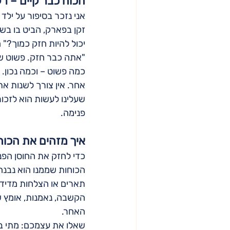
הכוח כבר קיים – רק
אני נזכר בסיפור על ילד
זקן בפארק, הביט בו בשק
יכול להיות חזק כמוך?" הז
"אתה כבר חזק. פשוט שכ
כמה פשוט – וכמה נכון. א
אחר. אין צורך לשנות את
שעלינו לעשות הוא לזכור
פנימה.
איך מזהים את הכוח
כדי לחזק את החוסן הפני
הכוחות שממנו הוא נבנה.
תארים או הצלחות מדידות
הקשבה, נאמנות, אומץ ש
האחר.
שאלו את עצמכם: מתי ב