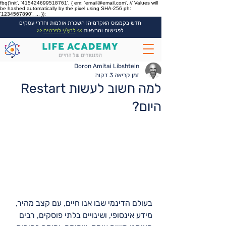
fbq('init', '415424699518761', { em: 'email@email.com', // Values will
be hashed automatically by the pixel using SHA-256 ph:
'1234567890', ... });
חדש בקמפוס האקדמיה! השכרת אולמות וחדרי עסקים
לפגישות והרצאות
>>
לחץ/י לפרטים
<<
Doron Amitai Libshtein
זמן קריאה 3 דקות
למה חשוב לעשות Restart
היום?
בעולם הדינמי שבו אנו חיים, עם קצב מהיר, 
מידע אינסופי, ושינויים בלתי פוסקים, רבים 