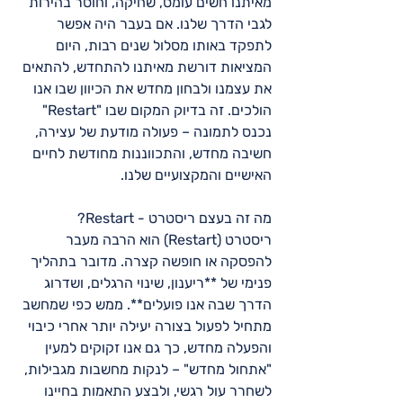
מאיתנו חשים עומס, שחיקה, וחוסר בהירות 
לגבי הדרך שלנו. אם בעבר היה אפשר 
לתפקד באותו מסלול שנים רבות, היום 
המציאות דורשת מאיתנו להתחדש, להתאים 
את עצמנו ולבחון מחדש את הכיוון שבו אנו 
הולכים. זה בדיוק המקום שבו "Restart" 
נכנס לתמונה – פעולה מודעת של עצירה, 
חשיבה מחדש, והתכווננות מחודשת לחיים 
האישיים והמקצועיים שלנו.  
מה זה בעצם ריסטרט - Restart? 
ריסטרט (Restart) הוא הרבה מעבר 
להפסקה או חופשה קצרה. מדובר בתהליך 
פנימי של **ריענון, שינוי הרגלים, ושדרוג 
הדרך שבה אנו פועלים**. ממש כפי שמחשב 
מתחיל לפעול בצורה יעילה יותר אחרי כיבוי 
והפעלה מחדש, כך גם אנו זקוקים למעין 
"אתחול מחדש" – לנקות מחשבות מגבילות, 
לשחרר עול רגשי, ולבצע התאמות בחיינו 