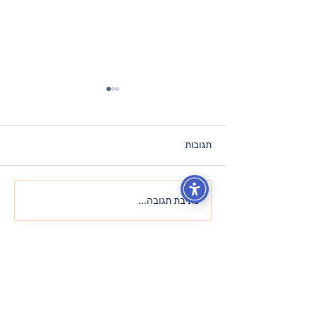
תגובות
כל מה שאתה מחפש – כבר
כתיבת תגובה...
נמצא בתוכך
להישאר בעניינים
הצטרף.י לרשימת התפוצה ותקבל.י
עדכונים בזמן אמת לתיבת הדוא"ל שלך!