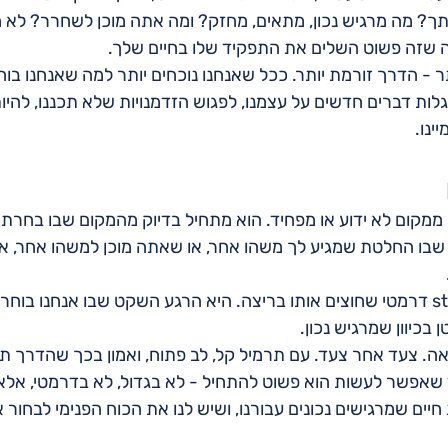
? מה מרגיש נכון, מתאים, מחזק? ומה אתה מוכן לשחרר? לא מ
 שזה פשוט השלים את התפקיד שלו בחיים שלך.
 - הדרך זורמת יותר. ככל שאנחנו נוכחים יותר למה שאנחנו בוח
לגלות דברים חדשים על עצמנו, לפגוש הזדמנויות שלא תכננו, להיו
ינו.
קום לא ידוע או מפחיד. הוא מתחיל בדיוק מהמקום שבו בחרת לע
 שבו החלטת שמגיע לך משהו אחר, או שאתה מוכן למשהו אחר, א
ההתחלה היא לא קו start דרמטי שחוצים אותו בריצה. היא הרגע השקט שבו אנחנו בו
 בכיוון שמרגיש נכון.
ה. צעד אחר צעד. עם תרמיל קל, לב פתוח, ואמון בכך שהדרך ת
שאפשר לעשות הוא פשוט להתחיל - לא בגדול, לא בדרמטי, אלא 
חיים שמרגישים נכונים עבורנו, ושיש לנו את הכוח הפנימי לבחור א