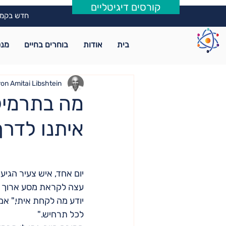
קורסים דיגיטליים
חדש בקמפ
בית
אודות
בוחרים בחיים
מנט
on Amitai Libshtein
מה בתרמיל
איתנו לדרך
יום אחד, איש צעיר הגיע 
עצה לקראת מסע ארוך ש
יודע מה לקחת איתי," אמר
לכל תרחיש."