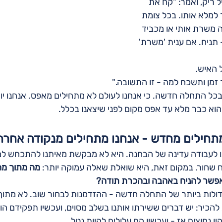
ל ריק, ואמר: "קח את 
למלא אותו. בכל צומת 
 משרת אותי או מכביד 
 תניח. אם ענית 'משרת' 
 האיש.
זמן ותשכח למה - זו התשובה."
 בכל התחלה חדשה. כי אנחנו לעולם לא מתחילים מאפס. אנחנו יו
הוא כבר מלא עד אפס מקום לפני שיצאנו בכלל.
תחילים מחדש - אנחנו מתחילים מנקודה אחרת
 לעבודה עדינה של הבחנה. היא לא מבקשת מאיתנו להתכחש למ
 שחור. במקום זאת, היא שואלת שאלה עמוקה יותר: 
מה מתוך מה 
אפשר להניח באהבה ובהכרת תודה?
דולות ביותר של התחלה חדשה - ההזדמנות לבחור שוב. לא מתוך 
הכיר: יש דברים ששירתו אותנו בשלב מסוים, ועכשיו תפקידם הוש
יו נחוצים אז - ועכשיו הם עלולים להיות נטל.