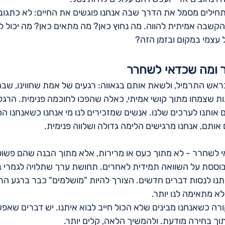
חילים מסמל את הדרך שבה אנחנו פוגשים את החיים: לא כתגובה
שבה אמיתית להווה. מה נחוץ כאן? מה מתאים כאן? מה יכול לעז
עצמי במקום ובזמן הזה?
 ומה שכדאי לשחרר
ראש התרמיל, ולשאת אותם בגאווה: רגעים של אמת שחווינו, שבה
ת שצמחו מתוך קושי אמיתי, כאלה שהפכו לחוכמה פנימית. הרגלי
אותנו לערכים שלנו. אנשים שמזכירים לנו מי אנחנו כשאנחנו הכי
ותם, אנחנו מרגישים הלימה גדולה ושלווה פנימית.
י לשחרר - לא מתוך כעס או מרירות, אלא מתוך הבנה שהם פשו
מבוססת על השוואה תמידית לאחרים. תחושת ערך שתלויה לגמרי ב
ו לנסות דברים חדשים. הצורך להיות "מושלמים" כבר ברגע הרא
א מתאימה לנו יותר.
רה כשאנחנו מבינים שלא הכול חייב לבוא איתנו. יש דברים שאפש
וך בחירה מודעת. ולהמשיך הלאה, קלים יותר.