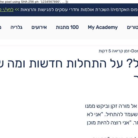
the pixel using SHA-256 ph: '1234567890', ... });
וס האקדמיה! השכרת אולמות וחדרי עסקים לפגישות והרצאות
>>
לחץ/י ל
ורים
My Academy
100 מתנות
אירועים
גלריה
מ
Dor
זמן קריאה 5 דקות
? על התחלות חדשות ומה 
אל מורה זקן וביקש ממנו 
עמד להתחיל. "אני לא 
. "אני רוצה להיות מוכן 