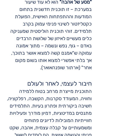
"מסע של אהבה"
 הוא לא עוד שיעור 
במערכת – זו תוכנית חדשנית בתחום 
המודעות וההתפתחות האישית, הפועלת 
כקטליזטור לשינוי פנימי עמוק בקרב 
תלמידים. זוהי תוכנית הוליסטית שמעניקה 
כלים מעשיים לאיזון של שלושת הרבדים 
באדם – גוף, נפש ונשמה – מתוך אמונה 
עמוקה ש"אמנם קשה למצוא אושר בתוכך, 
אך בלתי אפשרי למצוא אותו בשום מקום 
אחר" (ארתור שופנהאואר).
חיבור לעצמי, לאחר ולעולם
התוכנית מייצרת מרחב בטוח ללמידה 
וחוויה, המעודד סקרנות, הקשבה, רפלקציה, 
חשיבה ביקורתית ופתרון בעיות. התלמידים 
מתנסים במדיטציות, דמיון מודרך ופעילויות 
חווייתיות המובילות לדיונים פתוחים 
ומשמעותיים על קבלה עצמית, אהבה, שקט 
פנימי והגשמה אישית. הם לומדים לשאול 