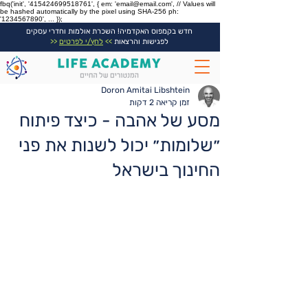
fbq('init', '415424699518761', { em: 'email@email.com', // Values will
be hashed automatically by the pixel using SHA-256 ph:
'1234567890', ... });
חדש בקמפוס האקדמיה! השכרת אולמות וחדרי עסקים
לפגישות והרצאות
>>
לחץ/י לפרטים
<<
Doron Amitai Libshtein
זמן קריאה 2 דקות
מסע של אהבה - כיצד פיתוח
״שלומות״ יכול לשנות את פני
החינוך בישראל