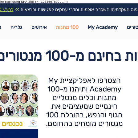
the pixel using SHA-256 ph: '1234567890', ... });
וס האקדמיה! השכרת אולמות וחדרי עסקים לפגישות והרצאות
>>
לחץ/י ל
ורים
My Academy
100 מתנות
אירועים
גלריה
מ
הצטרפו לאפליקציית My
Academy ותיהנו מ-100
מתנות וכלים מנטליים
חינמיים שמעצימים את
הגוף והנפש, בהובלת 100
מנטורים מומחים בתחומם.