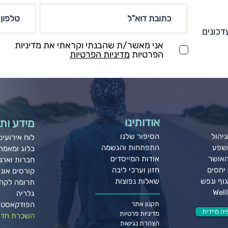
דכונים
אני מאשר/ת שהבנתי וקראתי את מדיניות
הפרטיות
מדיניות הפרטיות
אודותינו
מידע ותו
יהול
הסיפור שלנו
לוח אירועים
ושפע
התפתחות והגשמה
בלוג ומאמר
האושר
אודות המייסדים
חברות וארגו
יחסים
חזון וערכי ליבה
קורסים אונל
וף ונפש
שאלות נפוצות
תרומה לקה
גלריה
תקנון אתר
הפודקאסט 
ה מיידית
מדיניות פרטיות
השכרת חדר
הצהרת נגישות