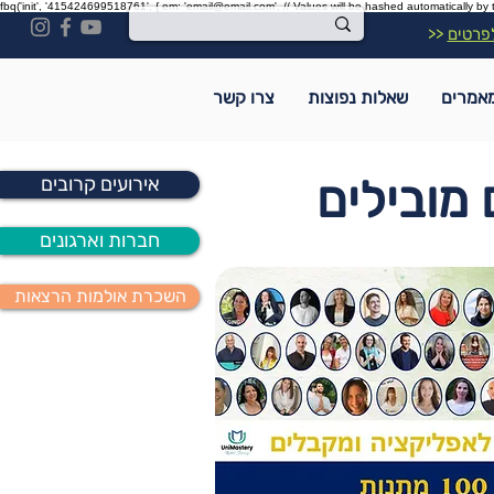
fbq('init', '415424699518761', { em: 'email@email.com', // Values will be hashed automatically by 
פרטים
<<
אמרים
שאלות נפוצות
צרו קשר
אירועים קרובים
חברות וארגונים
השכרת אולמות הרצאות