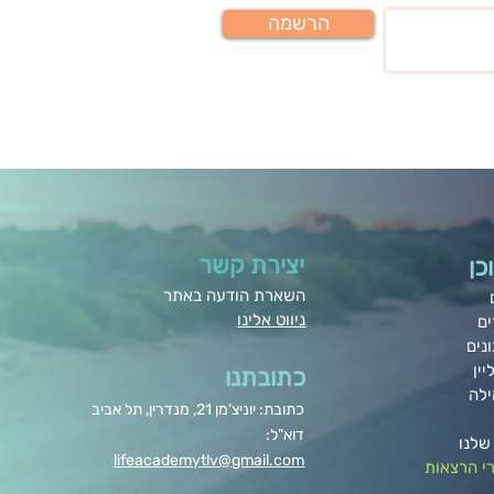
הרשמה
יצירת קשר
כן
השארת הודעה באתר
ניווט אלינו
ים
נים
יין
כתובתנו
ילה
כתובת: יוניצ'מן 21, מנדרין, תל אביב
דוא"ל:
שלנו
lifeacademytlv@gmail.com
י הרצאות