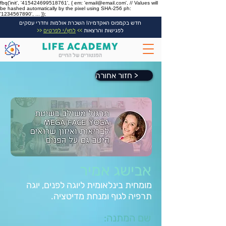
fbq('init', '415424699518761', { em: 'email@email.com', // Values will
be hashed automatically by the pixel using SHA-256 ph:
'1234567890', ... });
חדש בקמפוס האקדמיה! השכרת אולמות וחדרי עסקים
לפגישות והרצאות
>>
לחץ/י לפרטים
<<
חזור אחורה >
אבישג אמיר
מומחית בינלאומית ליוגה לפנים, יוגה
תרפיה לגוף ומנחת מדיטציה.
שם המתנה: