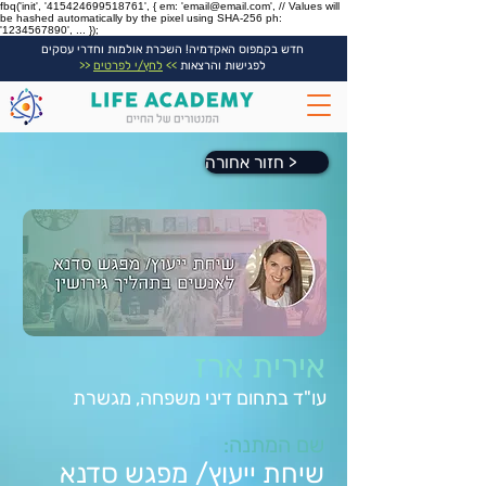
fbq('init', '415424699518761', { em: 'email@email.com', // Values will
be hashed automatically by the pixel using SHA-256 ph:
'1234567890', ... });
חדש בקמפוס האקדמיה! השכרת אולמות וחדרי עסקים
לפגישות והרצאות
>>
לחץ/י לפרטים
<<
חזור אחורה >
אירית ארז
עו"ד בתחום דיני משפחה, מגשרת
שם המתנה:
שיחת ייעוץ/ מפגש סדנא