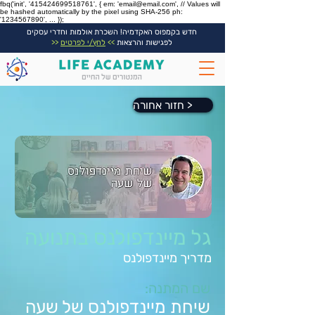
fbq('init', '415424699518761', { em: 'email@email.com', // Values will
be hashed automatically by the pixel using SHA-256 ph:
'1234567890', ... });
חדש בקמפוס האקדמיה! השכרת אולמות וחדרי עסקים
לפגישות והרצאות
>>
לחץ/י לפרטים
<<
חזור אחורה >
גל מיינדפולנס בתנועה
מדריך מיינדפולנס
שם המתנה:
שיחת מיינדפולנס של שעה