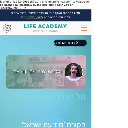
fbq('init', '415424699518761', { em: 'email@email.com', // Values will
be hashed automatically by the pixel using SHA-256 ph:
'1234567890', ... });
חדש בקמפוס האקדמיה! השכרת אולמות וחדרי עסקים
לפגישות והרצאות
>>
לחץ/י לפרטים
<<
חזור אחורה >
טל מנדלבאום בן משה
שם המתנה:
הקורס 'סוד עם ישראל'