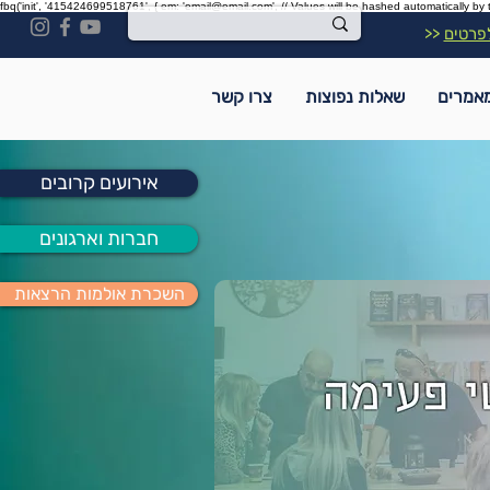
fbq('init', '415424699518761', { em: 'email@email.com', // Values will be hashed automatically by 
פרטים
<<
אמרים
שאלות נפוצות
צרו קשר
אירועים קרובים
חברות וארגונים
השכרת אולמות הרצאות