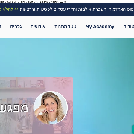
the pixel using SHA-256 ph: '1234567890', ... });
וס האקדמיה! השכרת אולמות וחדרי עסקים לפגישות והרצאות
>>
לחץ/י ל
ורים
My Academy
100 מתנות
אירועים
גלריה
מ