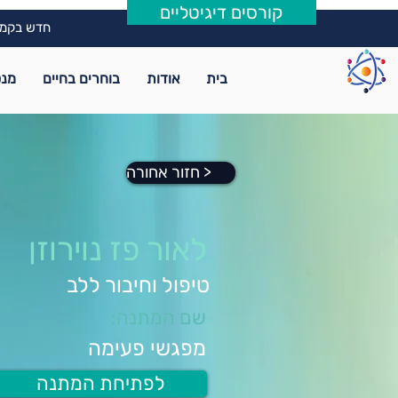
קורסים דיגיטליים
חדש בקמפ
בית
אודות
בוחרים בחיים
מנט
חזור אחורה >
לאור פז נוירוזן
טיפול וחיבור ללב
שם המתנה:
מפגשי פעימה
לפתיחת המתנה