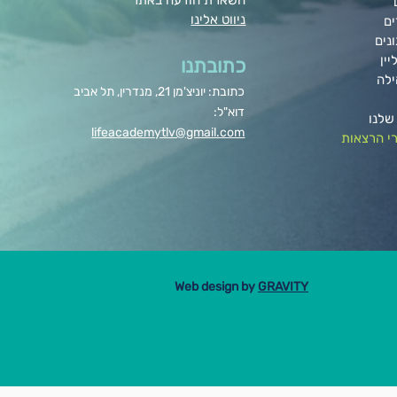
השארת הודעה באתר
ניווט אלינו
ים
נים
יין
כתובתנו
ילה
כתובת: יוניצ'מן 21, מנדרין, תל אביב
דוא"ל:
שלנו
lifeacademytlv@gmail.com
י הרצאות
Web design by
GRAVITY