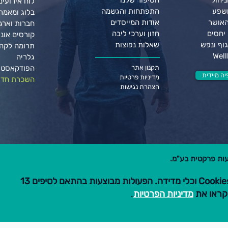
יהול
הסיפור שלנו
לוח אירועים
ושפע
התפתחות והגשמה
בלוג ומאמר
האושר
אודות המייסדים
חברות וארגו
יחסים
חזון וערכי ליבה
קורסים אונל
וף ונפש
שאלות נפוצות
תרומה לקה
גלריה
תקנון אתר
הפודקאסט 
ה מיידית
מדיניות פרטיות
השכרת חדר
הצהרת נגישות
הגלישה באתר זה כוללת שימוש ב-Cookies וכלי מדידה. הפעולות מבוצעות בהתאם לסיפים 13
מדיניות הפרטיות
.