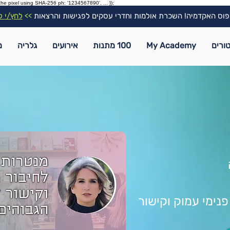
the pixel using SHA-256 ph: '1234567890', ... });
וס האקדמיה! השכרת אולמות וחדרי עסקים לפגישות והרצאות
>>
לחץ/י ל
ורים
My Academy
100 מתנות
אירועים
גלריה
מ
נימי עמוק וקישור