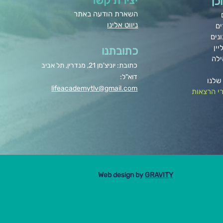
יצירת קשר
כן
השארת הודעה באתר
ניווט אלינו
ים
נים
יין
כתובתנו
ילה
כתובת: יוניצ'מן 21, מנדרין, תל אביב
דוא"ל:
שלנו
lifeacademytlv@gmail.com
י הרצאות
Web design by
GRAVITY