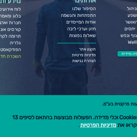
אודותינו
מידע ותו
יהול
הסיפור שלנו
לוח אירועים
ושפע
התפתחות והגשמה
בלוג ומאמר
האושר
אודות המייסדים
חברות וארגו
יחסים
חזון וערכי ליבה
קורסים אונל
וף ונפש
שאלות נפוצות
תרומה לקה
גלריה
תקנון אתר
הפודקאסט 
ה מיידית
מדיניות פרטיות
השכרת חדר
הצהרת נגישות
הגלישה באתר זה כוללת שימוש ב-Cookies וכלי מדידה. הפעולות מבוצעות בהתאם לסיפים 13
מדיניות הפרטיות
.