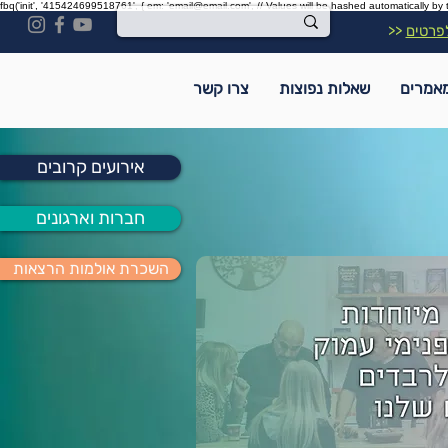
fbq('init', '415424699518761', { em: 'email@email.com', // Values will be hashed automatically by 
פרטים
<<
אמרים
שאלות נפוצות
צרו קשר
אירועים קרובים
חברות וארגונים
השכרת אולמות הרצאות