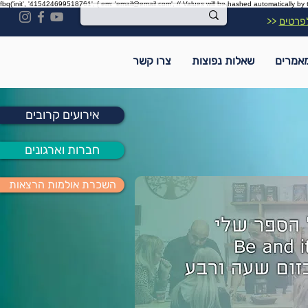
fbq('init', '415424699518761', { em: 'email@email.com', // Values will be hashed automatically by 
פרטים
<<
אמרים
שאלות נפוצות
צרו קשר
אירועים קרובים
חברות וארגונים
השכרת אולמות הרצאות