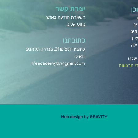
יצירת קשר
כן
השארת הודעה באתר
ניווט אלינו
ים
נים
יין
כתובתנו
ילה
כתובת: יוניצ'מן 21, מנדרין, תל אביב
דוא"ל:
שלנו
lifeacademytlv@gmail.com
י הרצאות
Web design by
GRAVITY