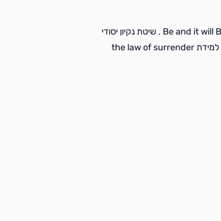
מלמדת שיטה של Reverse Traffic דרך שלטה יחודית שקוראים לה Be and it will Be . שיטת נקיון יסודי
של כל הצורות והתניות שחיים בתוכינו . מהוויה להגשמה ב12 שיעורים . למידת the law of surrender