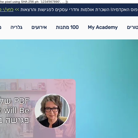
the pixel using SHA-256 ph: '1234567890', ... });
וס האקדמיה! השכרת אולמות וחדרי עסקים לפגישות והרצאות
>>
לחץ/י ל
ורים
My Academy
100 מתנות
אירועים
גלריה
מ