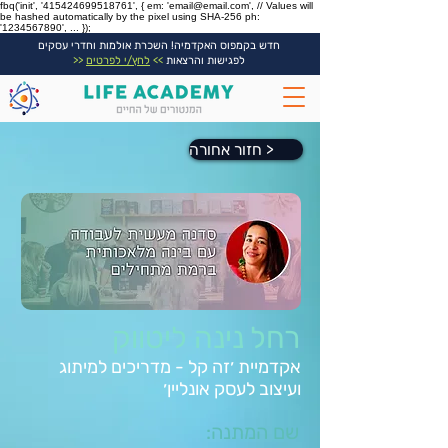
fbq('init', '415424699518761', { em: 'email@email.com', // Values will
be hashed automatically by the pixel using SHA-256 ph:
'1234567890', ... });
חדש בקמפוס האקדמיה! השכרת אולמות וחדרי עסקים
לפגישות והרצאות
>>
לחץ/י לפרטים
<<
חזור אחורה >
רחל נינה ליטווק
אקדמיית ׳זה קל - מדריכים למיתוג
ועיצוב לעסק אונליין׳
שם המתנה: