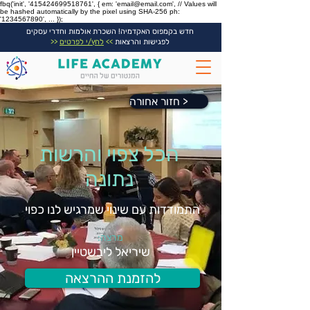
fbq('init', '415424699518761', { em: 'email@email.com', // Values will
be hashed automatically by the pixel using SHA-256 ph:
'1234567890', ... });
חדש בקמפוס האקדמיה! השכרת אולמות וחדרי עסקים
לפגישות והרצאות
>>
לחץ/י לפרטים
<<
חזור אחורה >
הכל צפוי והרשות
נתונה
התמודדות עם שינוי שמרגיש לנו כפוי
מרצה:
שיריאל ליבשטיין
להזמנת ההרצאה