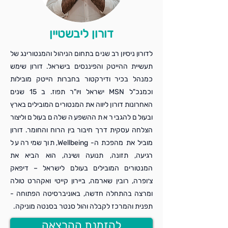
דורון ליבשטיין
לדורון ניסיון רב שנים בתחום הניהול והמנטורינג של
תעשיית ההייטק והפיננסים בישראל. דורון שימש
כמנהל בכיר ודירקטור בחברות הייטק מובילות
וכמנכ"ל MSN ישראל ויו"ר תפוז. ב 15 שנים
האחרונות דורון ליווה את המנטורים המובילים בארץ
ובעולם להגביר את ההשפעה שלהם בעולם וליצור
הצלחה עסקית דרך חיבור בין הרוח והחומר. דורון
מוביל את מהפכת ה- Wellbeing, תוך שמירה על
רגיעה, תזונה, תנועה ושינה, הוא הביא את
המנטורים המובילים בעולם לישראל – דיפאק
צ׳ופרה, רובין שארמה, ביירון קייטי ואקהרט טולה
ומרצה בהתחלה חדשה, באוניברסיטה הפתוחה -
תפנית והמרכז לקבלה והול סנטר בסנטה מוניקה.
להזמנת ההרצאה