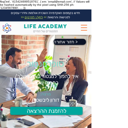
fbq('init', '415424699518761', { em: 'email@email.com', // Values will
be hashed automatically by the pixel using SHA-256 ph:
'1234567890', ... });
חדש בקמפוס האקדמיה! השכרת אולמות וחדרי עסקים
לפגישות והרצאות
>>
לחץ/י לפרטים
<<
חזור אחורה >
סופרמנטור
איך להפוך למנטור בארגון שלך/
בתחום שלך
מרצה:
דורון ליבשטיין
להזמנת ההרצאה