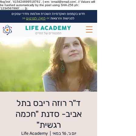
fbq('init', '415424699518761', { em: 'email@email.com', // Values will
be hashed automatically by the pixel using SHA-256 ph:
'1234567890', ... });
חדש בקמפוס האקדמיה! השכרת אולמות וחדרי עסקים
לפגישות והרצאות
>>
לחץ/י לפרטים
<<
ד"ר רוזה ריבס בתל
אביב- סדנת "חכמה
רגשית"
יום ג׳, 16 במאי
  |  
Life Academy