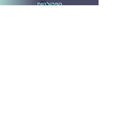
הפקולטות
הפקולטה לעסקים וניהול
הפקולטה לכלכלה ושפע
הפקולטה לתודעת האושר
הפקולטה למערכות יחסים
הפקולטה לבריאות גוף ונפש
הפקולטה ל- Wellbeing
מידע ותוכן
לוח אירועים
בלוג ומאמרים
חברות וארגונים
קורסים אונליין
תרומה לקהילה
גלריה
הפודקאסט שלנו
השכרת חדרי הרצאות
אודותינו
הסיפור שלנו
התפתחות והגשמה