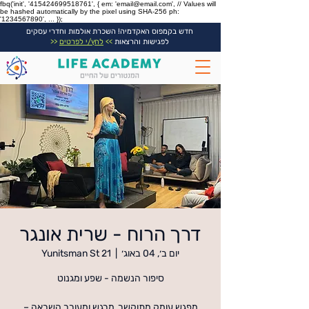
fbq('init', '415424699518761', { em: 'email@email.com', // Values will
be hashed automatically by the pixel using SHA-256 ph:
'1234567890', ... });
חדש בקמפוס האקדמיה! השכרת אולמות וחדרי עסקים
לפגישות והרצאות
>>
לחץ/י לפרטים
<<
דרך הרוח - שרית אונגר
יום ב׳, 04 באוג׳
  |  
Yunitsman St 21