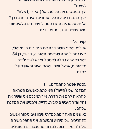
לעשות?
איך מממשים את הפוטנציאל (האדיר!) שלנו?
ואיך מתמודדים עם כל הפחדים והאתגרים בדרך?
אל תפספסו את ההזדמנות לחיות חיים מלאים יותר, 
משמעותיים יותר, ומספקים יותר.
קצת עליי:
אז לפני שאני רושם לכם את ה״קורות חיים״ שלי, 
בואו נתחיל ממה שבאמת חשוב; עידן שלי, בן 34, 
נשוי באהבה גדולה לאסטל, ואבא לשני ילדים 
מדהימים, אראל, ואיתן, שהם האור והאושר שלי 
בחיים.
עכשיו אפשר להתקדם... :)
המתנה שלי (הייעוד) היא לתת לאנשים השראה 
ולהראות להם את הדרך. איך תאכלס אני עושה את 
זה? עוזר לאנשים לגלות, לדייק, ולממש את המתנה 
שלהם.
ב7 שנים האחרונות למדתי אימון ואני מלווה אנשים 
בתהליכים של מימוש והגשמה, אני מטפל בשיטה 
של ד״ר נאדר בוטו, למדתי מהמנטורים המובילים 