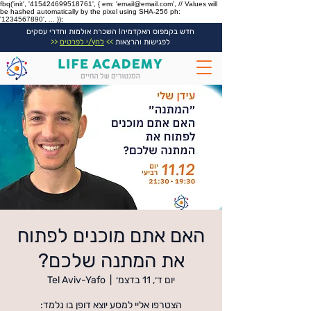
fbq('init', '415424699518761', { em: 'email@email.com', // Values will
be hashed automatically by the pixel using SHA-256 ph:
'1234567890', ... });
חדש בקמפוס האקדמיה! השכרת אולמות וחדרי עסקים
לפגישות והרצאות
>>
לחץ/י לפרטים
<<
האם אתם מוכנים לפתוח
את המתנה שלכם?
יום ד׳, 11 בדצמ׳
  |  
Tel Aviv-Yafo