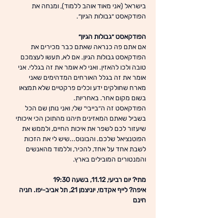
בישראל (אני מאוד אוהב ללמוד), ומנחה את 
הפודקאסט ״גבולות הגיון״.
הפודקאסט ״גבולות הגיון״
אם אתם פה כנראה שאתם כבר מכירים את 
הפודקאסט גבולות הגיון. אם לא, תעשו לעצמכם 
טובה ולכו להאזין. ואני לא אומר את זה בגללי. אני 
אומר את זה בגלל האורחים המדהימים שאני 
מארח שחולקים ידע וכלים פרקטיים שלא תמצאו 
בשום מקום אחר. באחריות.
הפודקאסט זה ה״בייבי״ שלי, ואני נותן שם הכל 
בשביל שאתם המאזינים תיהנו מהתוכן הכי איכותי 
שיעזור לכם לשפר את איכות החיים, ולממש את 
הפוטנציאל שלכם. והבונוס...שיש לי את הזכות 
לשבת אחד על אחד, להכיר, וללמוד מהאנשים 
והמנטורים המובילים בארץ.
מתי? יום רביעי, 11.12, בשעה 19:30
איפה? לייף אקדמי, יוניצמן 21, תל אביב-יפו. חניה 
חינם  