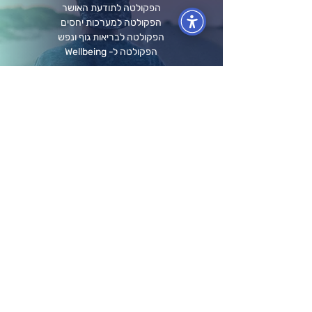
הפקולטה לתודעת האושר
הפקולטה למערכות יחסים
הפקולטה לבריאות גוף ונפש
הפקולטה ל- Wellbeing
מידע ותוכן
לוח אירועים
בלוג ומאמרים
חברות וארגונים
קורסים אונליין
תרומה לקהילה
גלריה
הפודקאסט שלנו
השכרת חדרי הרצאות
אודותינו
הסיפור שלנו
התפתחות והגשמה
אודות המייסדים
חזון וערכי ליבה
שאלות נפוצות