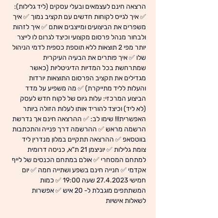
הרצאה חינם לעצמאים ובעלי עסקים (ליד גלילות): 
✅ איך לגייס לקוחות חדשים עם תקציב נמוך ✅ איך 
משפרים את הביצועים ומייצבים אותם ✅ איך לזהות 
ולבחור מנהל פרסום מקצועי וכיצד לגרום לו לייצר 
יותר מפי 2 תוצאות ללא תוספת כספית לדמי הניהול 
שלו ✅ איך פותרים את הבעיה העיקרית 
שמתרחשת בכל המדיות הדיגיטליות (כאשר 
מגדילים את תקציב הפרסום התוצאות יורדות 
והעלות לליד מתייקרת) ✅ מה משפיע על מדד 
הביצוע המרכזי: עלות גיוס של לקוח חדש לעסק 
(לא ליד) וכיצד להוריד אותו לעלות הזולה ביותר 
האפשרית!!! שימו לב: ✅ ההרצאה חינם אך נדרשת 
הרשמה מראש ✅ ההרשמה דרך פנייה והתכתבות 
בווטסאפ ✅ ההרצאה תתקיים במלון מנדרין ליד 
צומת גלילות ✅ יוניצמן 21 ת"א, כניסה דרומית 
למתחם המסחרי ✅ אולם במתחם הכנסים של לייף 
אקדמי ✅ חנייה חינם בשפע ושתייה חמה ✅ יום 
חמישי 27.4.2023 שעה 19:00 ✅ כמות 
המשתתפים מוגבלת ל- 20 איש ✅ אפשרות 
לשאלות אישיות