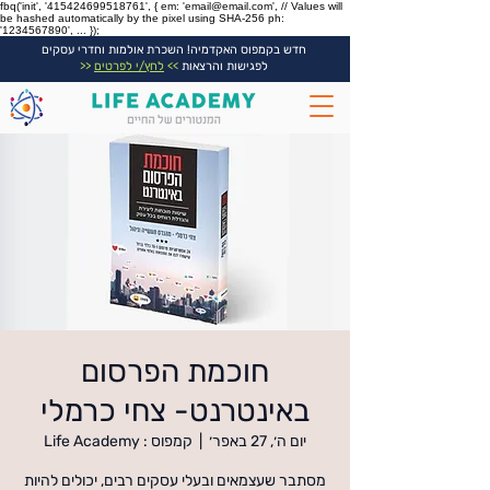
fbq('init', '415424699518761', { em: 'email@email.com', // Values will
be hashed automatically by the pixel using SHA-256 ph:
'1234567890', ... });
חדש בקמפוס האקדמיה! השכרת אולמות וחדרי עסקים
לפגישות והרצאות
>>
לחץ/י לפרטים
<<
חוכמת הפרסום
באינטרנט- צחי כרמלי
יום ה׳, 27 באפר׳
  |  
קמפוס : Life Academy
מסתבר שעצמאים ובעלי עסקים רבים, יכולים להיות