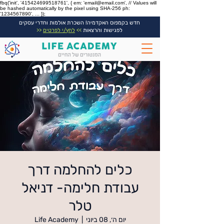
fbq('init', '415424699518761', { em: 'email@email.com', // Values will
be hashed automatically by the pixel using SHA-256 ph:
'1234567890', ... });
חדש בקמפוס האקדמיה! השכרת אולמות וחדרי עסקים
לפגישות והרצאות
>>
לחץ/י לפרטים
<<
כלים להחלמה דרך
עבודת חלימה- דניאל
טלר
יום ה׳, 08 ביוני
  |  
Life Academy