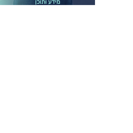
מידע ותוכן
לוח אירועים
בלוג ומאמרים
חברות וארגונים
קורסים אונליין
תרומה לקהילה
גלריה
הפודקאסט שלנו
השכרת חדרי הרצאות
אודותינו
הסיפור שלנו
התפתחות והגשמה
אודות המייסדים
חזון וערכי ליבה
שאלות נפוצות
תקנון אתר
מדיניות פרטיות
הצהרת נגישות
יצירת קשר