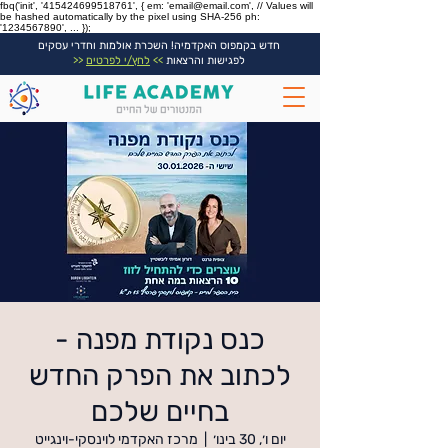
fbq('init', '415424699518761', { em: 'email@email.com', // Values will
be hashed automatically by the pixel using SHA-256 ph:
'1234567890', ... });
חדש בקמפוס האקדמיה! השכרת אולמות וחדרי עסקים
לפגישות והרצאות
>>
לחץ/י לפרטים
<<
כנס נקודת מפנה -
לכתוב את הפרק החדש
בחיים שלכם
יום ו׳, 30 בינו׳
  |  
מרכז האקדמי לוינסקי-וינגייט