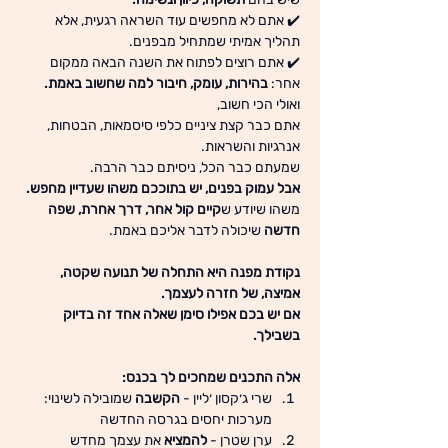
✔️ אתם לא מחפשים עוד השראה רגעית, אלא 
תהליך אמיתי שמתחיל מבפנים.
✔️ אתם רוצים לפתוח את השנה הבאה ממקום 
אחר: 
בהירות, עומק, חיבור למה שחשוב באמת.
ואולי הכי חשוב,
אתם כבר קצת ציניים כלפי סיסמאות, הבטחות, 
אנרגיות והשראות.
שמעתם כבר הכל, ניסיתם כבר הרבה.
אבל עמוק בפנים, יש בתוככם משהו שעדיין מחפש.
משהו שיודע ש
קיים קול אחר, דרך אחרת, שפה 
חדשה
 שיכולה לדבר אליכם באמת.
נקודת מפנה היא התחלה של תנועה שקטה, 
אמיצה, של חזרה לעצמך.
אם יש בכם אפילו סימן שאלה אחד זה בדיוק 
בשבילך.
אלה התכנים שמחכים לך בכנס:
שרי ג׳קסון ׳ליין - 
הקשבה
 שמובילה לשינוי: 
מערכות יחסים בגרסה החדשה
ערן שטרן - 
להמציא
 את עצמך מחדש