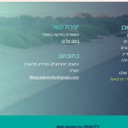
יצירת קשר
כן
השארת הודעה באתר
ניווט אלינו
ים
נים
יין
כתובתנו
ילה
כתובת: יוניצ'מן 21, מנדרין, תל אביב
דוא"ל:
שלנו
lifeacademytlv@gmail.com
י הרצאות
Web design by
GRAVITY