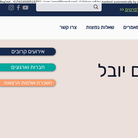
fbq('init', '415424699518761', { em: 'email@email.com', // Values will be hashed automatically by 
פרטים
<<
אמרים
שאלות נפוצות
צרו קשר
אירועים קרובים
 יובל
חברות וארגונים
השכרת אולמות הרצאות