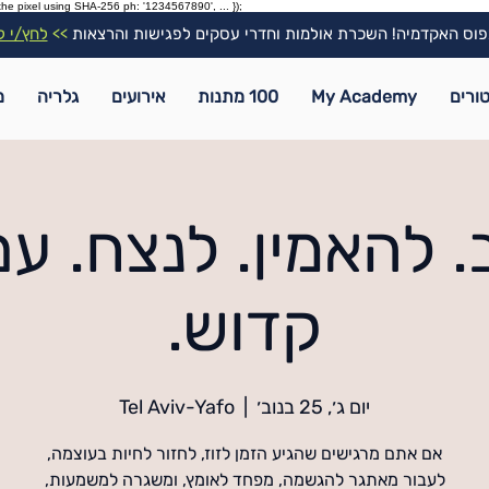
the pixel using SHA-256 ph: '1234567890', ... });
וס האקדמיה! השכרת אולמות וחדרי עסקים לפגישות והרצאות
>>
לחץ/י ל
ורים
My Academy
100 מתנות
אירועים
גלריה
מ
 להאמין. לנצח. עם
קדוש.
יום ג׳, 25 בנוב׳
  |  
Tel Aviv-Yafo