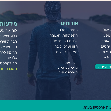
אודותינו
מידע ותו
יהול
הסיפור שלנו
לוח אירועים
ושפע
התפתחות והגשמה
בלוג ומאמר
האושר
אודות המייסדים
חברות וארגו
יחסים
חזון וערכי ליבה
קורסים אונל
וף ונפש
שאלות נפוצות
תרומה לקה
גלריה
תקנון אתר
הפודקאסט 
ה מיידית
מדיניות פרטיות
השכרת חדר
הצהרת נגישות