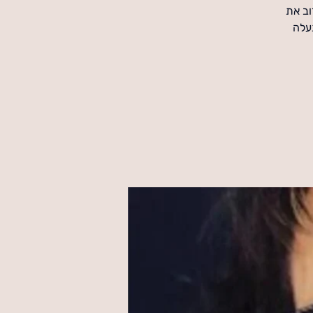
וב את
נעלה