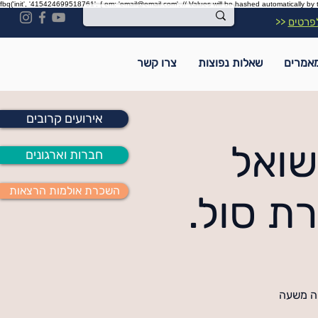
fbq('init', '415424699518761', { em: 'email@email.com', // Values will be hashed automatically by 
פרטים
<<
אמרים
שאלות נפוצות
צרו קשר
אירועים קרובים
שואל
חברות וארגונים
השכרת אולמות הרצאות
ת סול.
יה משעה