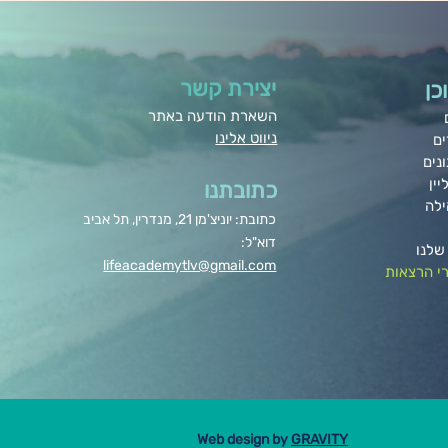
יצירת קשר
כן
השארת הודעה באתר
ניווט אלינו
ים
נים
יין
כתובתנו
ילה
כתובת: יוניצ'מן 21, מנדרין, תל אביב
דוא"ל:
שלנו
lifeacademytlv@gmail.com
י הרצאות
Web design by
GRAVITY