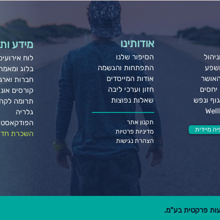
אודותינו
מידע ותו
יהול
הסיפור שלנו
לוח אירועים
ושפע
התפתחות והגשמה
בלוג ומאמר
האושר
אודות המייסדים
חברות וארגו
יחסים
חזון וערכי ליבה
קורסים אונל
וף ונפש
שאלות נפוצות
תרומה לקה
גלריה
תקנון אתר
הפודקאסט 
ה מיידית
מדיניות פרטיות
השכרת חדר
הצהרת נגישות