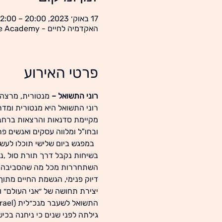
17 באוק׳ 2023, 20:00 – 22:00
האקדמיה לחיים - Life Academy, יוניצמן 21 , תל אביב
פרטי האירוע
רוני התשואל – 
מנטורית, מרצה 
מקיימת סדנאות והרצאות ברחב
ובחו"ל ומלווה עסקים ואנשים פר
  במפגש ביום שלישי תוכלו לעשו
בשיחות נקבל דרך תורת סול ,נל
השתחררות מכל מה שהסביבה הח
דיוק פנימי, הגשמת החיים מתוך
יצירת תחושה של ״אני העולם״ ו
התשואל לשעבר מנכ״לית (EMI Music Publishing israel ו - Helicon Songs. )  
גילתה לפני שנים כי ניחנה בכ