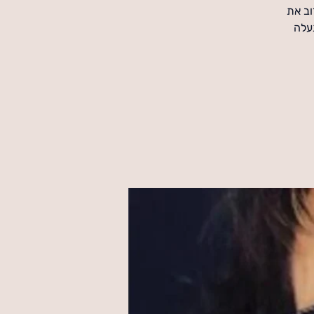
וב את
נעלה