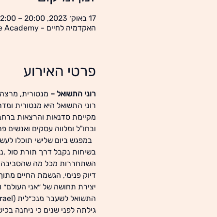
17 באוק׳ 2023, 20:00 – 22:00
האקדמיה לחיים - Life Academy, יוניצמן 21 , תל אביב
פרטי האירוע
רוני התשואל – 
מנטורית, מרצה 
מקיימת סדנאות והרצאות ברחב
ובחו"ל ומלווה עסקים ואנשים פר
  במפגש ביום שלישי תוכלו לעשו
בשיחות נקבל דרך תורת סול ,נל
השתחררות מכל מה שהסביבה הח
דיוק פנימי, הגשמת החיים מתוך
יצירת תחושה של ״אני העולם״ ו
התשואל לשעבר מנכ״לית (EMI Music Publishing israel ו - Helicon Songs. )  
גילתה לפני שנים כי ניחנה בכ