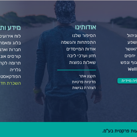
אודותינו
מידע ותו
יהול
הסיפור שלנו
לוח אירועים
ושפע
התפתחות והגשמה
בלוג ומאמר
האושר
אודות המייסדים
חברות וארגו
יחסים
חזון וערכי ליבה
קורסים אונל
וף ונפש
שאלות נפוצות
תרומה לקה
גלריה
תקנון אתר
הפודקאסט 
ה מיידית
מדיניות פרטיות
השכרת חדר
הצהרת נגישות