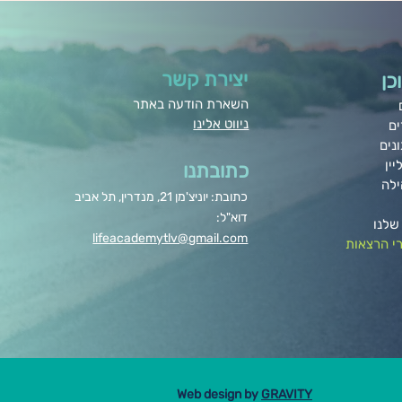
יצירת קשר
כן
השארת הודעה באתר
ניווט אלינו
ים
נים
יין
כתובתנו
ילה
כתובת: יוניצ'מן 21, מנדרין, תל אביב
דוא"ל:
שלנו
lifeacademytlv@gmail.com
י הרצאות
Web design by
GRAVITY