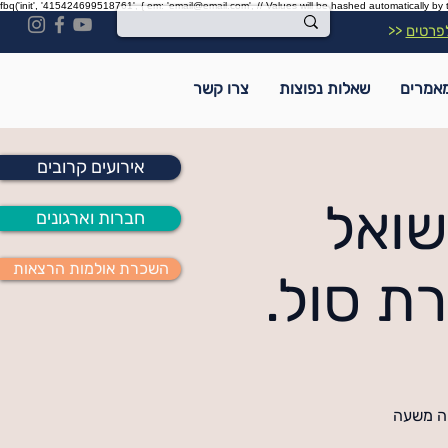
fbq('init', '415424699518761', { em: 'email@email.com', // Values will be hashed automatically by 
פרטים
<<
אמרים
שאלות נפוצות
צרו קשר
אירועים קרובים
שואל
חברות וארגונים
השכרת אולמות הרצאות
ת סול.
יה משעה