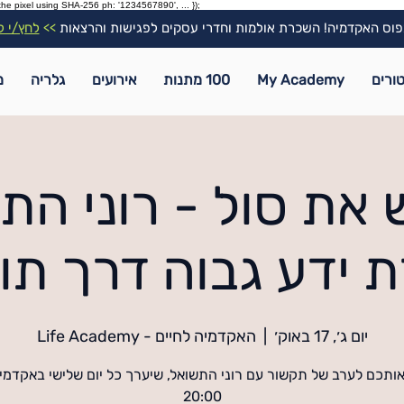
the pixel using SHA-256 ph: '1234567890', ... });
וס האקדמיה! השכרת אולמות וחדרי עסקים לפגישות והרצאות
>>
לחץ/י ל
ורים
My Academy
100 מתנות
אירועים
גלריה
מ
 את סול - רוני הת
ידע גבוה דרך תור
יום ג׳, 17 באוק׳
  |  
האקדמיה לחיים - Life Academy
אותכם לערב של תקשור עם רוני התשואל, שיערך כל יום שלישי באקדמ