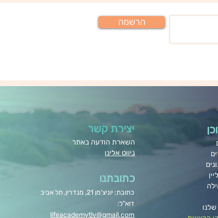
הרשמה
יצירת קשר
כן
השארת הודעה באתר
ניווט אלינו
ים
נים
יין
כתובתנו
ילה
כתובת: יוניצ'מן 21, מנדרין, תל אביב
דוא"ל:
שלנו
lifeacademytlv@gmail.com