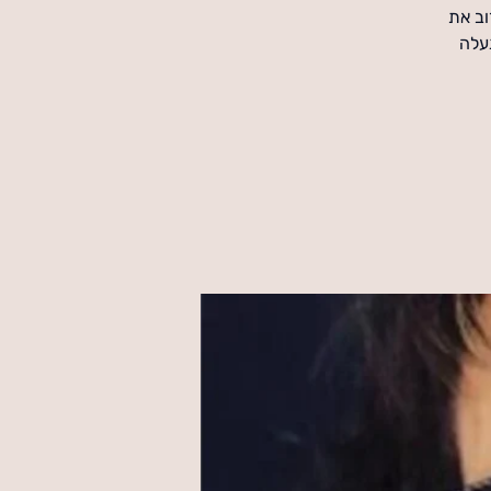
וב את
נעלה