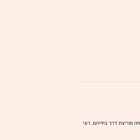
לפי אנשים להצלחה ופריצת דרך בחייהם. רוני 