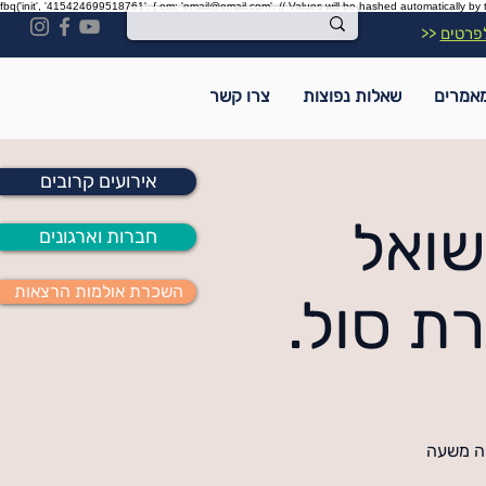
fbq('init', '415424699518761', { em: 'email@email.com', // Values will be hashed automatically by 
פרטים
<<
אמרים
שאלות נפוצות
צרו קשר
אירועים קרובים
שואל
חברות וארגונים
השכרת אולמות הרצאות
ת סול.
יה משעה