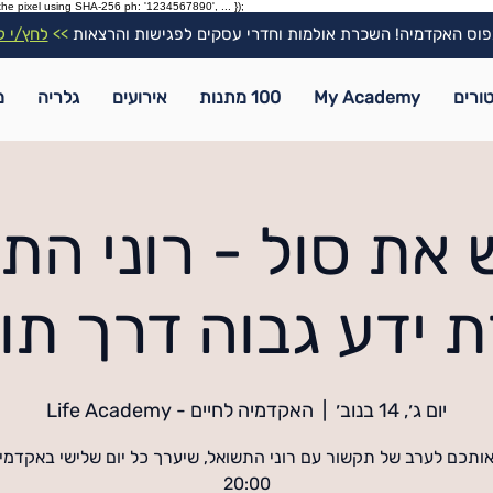
the pixel using SHA-256 ph: '1234567890', ... });
וס האקדמיה! השכרת אולמות וחדרי עסקים לפגישות והרצאות
>>
לחץ/י ל
ורים
My Academy
100 מתנות
אירועים
גלריה
מ
 את סול - רוני הת
ידע גבוה דרך תור
יום ג׳, 14 בנוב׳
  |  
האקדמיה לחיים - Life Academy
אותכם לערב של תקשור עם רוני התשואל, שיערך כל יום שלישי באקדמ