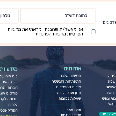
דכונים
אני מאשר/ת שהבנתי וקראתי את מדיניות
הפרטיות
מדיניות הפרטיות
אודותינו
מידע ותו
יהול
הסיפור שלנו
לוח אירועים
ושפע
התפתחות והגשמה
בלוג ומאמר
האושר
אודות המייסדים
חברות וארגו
יחסים
חזון וערכי ליבה
קורסים אונל
וף ונפש
שאלות נפוצות
תרומה לקה
גלריה
תקנון אתר
הפודקאסט 
ה מיידית
מדיניות פרטיות