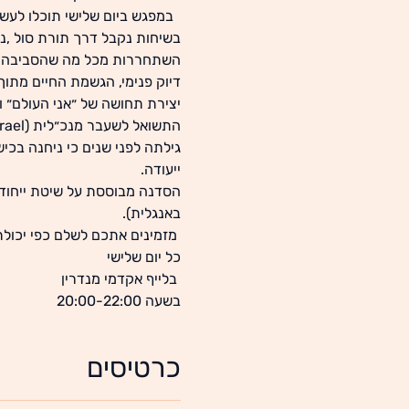
  במפגש ביום שלישי תוכלו לעשו
בשיחות נקבל דרך תורת סול ,נל
השתחררות מכל מה שהסביבה הח
דיוק פנימי, הגשמת החיים מתוך
יצירת תחושה של ״אני העולם״ ו
התשואל לשעבר מנכ״לית (EMI Music Publishing israel ו - Helicon Songs. )  
גילתה לפני שנים כי ניחנה בכ
ייעודה.
הסדנה מבוססת על שיטת ייחודי
באנגלית).
 מזמינים אתכם לשלם כפי יכולת
כל יום שלישי
 בלייף אקדמי מנדרין
בשעה 20:00-22:00
כרטיסים