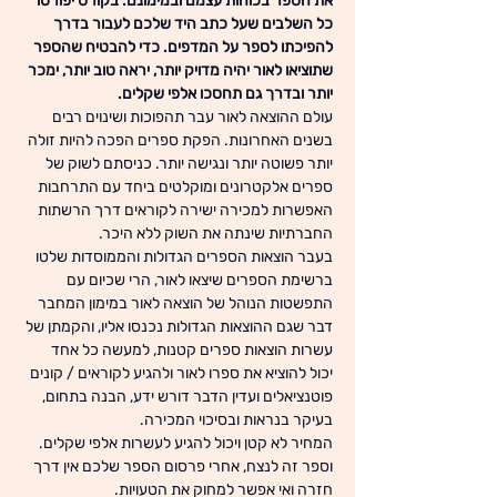
את הספר בכוחות עצמם ובמימונם. בקורס יפורטו 
כל השלבים שעל כתב היד שלכם לעבור בדרך 
להפיכתו לספר על המדפים. כדי להבטיח שהספר 
שתוציאו לאור יהיה מדויק יותר, יראה טוב יותר, ימכר 
יותר ובדרך גם תחסכו אלפי שקלים.
עולם ההוצאה לאור עבר תהפוכות ושינוים רבים 
בשנים האחרונות. הפקת ספרים הפכה להיות זולה 
יותר פשוטה יותר ונגישה יותר. כניסתם לשוק של 
ספרים אלקטרונים ומוקלטים ביחד עם התרחבות 
האפשרות למכירה ישירה לקוראים דרך הרשתות 
החברתיות שינתה את השוק ללא היכר.
בעבר הוצאות הספרים הגדולות והממוסדות שלטו 
ברשימת הספרים שיצאו לאור, הרי שכיום עם 
התפשטות הנוהל של הוצאה לאור במימון המחבר 
דבר שגם ההוצאות הגדולות נכנסו אליו, והקמתן של 
עשרות הוצאות ספרים קטנות, למעשה כל אחד 
יכול להוציא את ספרו לאור ולהגיע לקוראים / קונים 
פוטנציאלים ועדין הדבר דורש ידע, הבנה בתחום, 
בעיקר בנראות ובסיכוי המכירה.
המחיר לא קטן ויכול להגיע לעשרות אלפי שקלים. 
וספר זה לנצח, אחרי פרסום הספר שלכם אין דרך 
חזרה ואי אפשר למחוק את הטעויות.