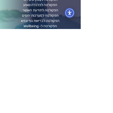
הפקולטה לכלכלה ושפע
הפקולטה לתודעת האושר
הפקולטה למערכות יחסים
הפקולטה לבריאות גוף ונפש
הפקולטה ל- Wellbeing
מידע ותוכן
לוח אירועים
בלוג ומאמרים
חברות וארגונים
קורסים אונליין
תרומה לקהילה
גלריה
הפודקאסט שלנו
השכרת חדרי הרצאות
אודותינו
הסיפור שלנו
התפתחות והגשמה
אודות המייסדים
חזון וערכי ליבה