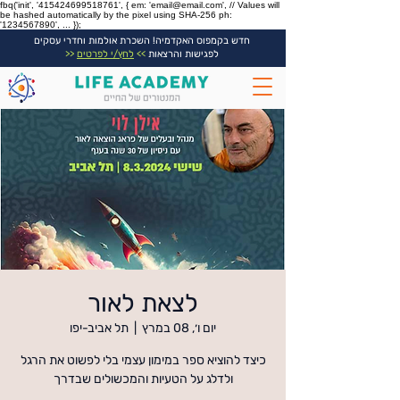
fbq('init', '415424699518761', { em: 'email@email.com', // Values will
be hashed automatically by the pixel using SHA-256 ph:
'1234567890', ... });
חדש בקמפוס האקדמיה! השכרת אולמות וחדרי עסקים
לפגישות והרצאות
>>
לחץ/י לפרטים
<<
לצאת לאור
יום ו׳, 08 במרץ
  |  
תל אביב-יפו
כיצד להוציא ספר במימון עצמי בלי לפשוט את הרגל