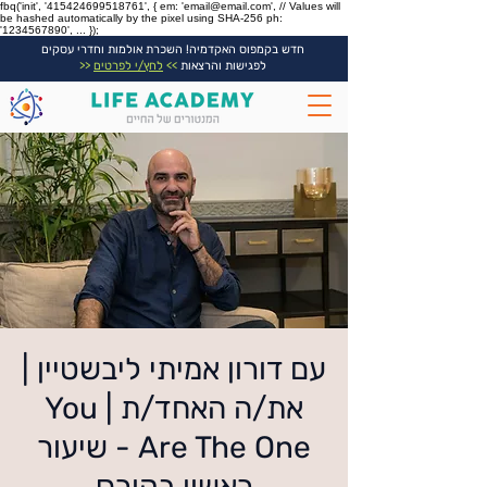
fbq('init', '415424699518761', { em: 'email@email.com', // Values will
be hashed automatically by the pixel using SHA-256 ph:
'1234567890', ... });
חדש בקמפוס האקדמיה! השכרת אולמות וחדרי עסקים
לפגישות והרצאות
>>
לחץ/י לפרטים
<<
עם דורון אמיתי ליבשטיין |
את/ה האחד/ת | You
Are The One - שיעור
ראשון בקורס