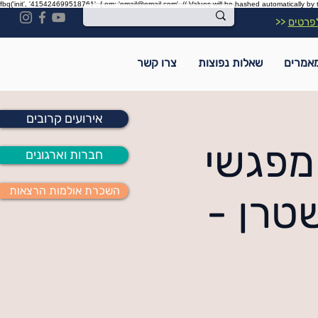
fbq('init', '415424699518761', { em: 'email@email.com', // Values will be hashed automatically by 
פרטים
<<
אמרים
שאלות נפוצות
צרו קשר
אירועים קרובים
מפגשי
חברות וארגונים
השכרת אולמות הרצאות
טרן -