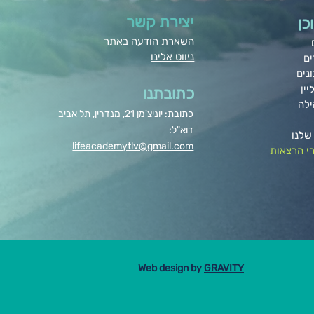
יצירת קשר
כן
השארת הודעה באתר
ניווט אלינו
ים
נים
יין
כתובתנו
ילה
כתובת: יוניצ'מן 21, מנדרין, תל אביב
דוא"ל:
שלנו
lifeacademytlv@gmail.com
י הרצאות
Web design by
GRAVITY