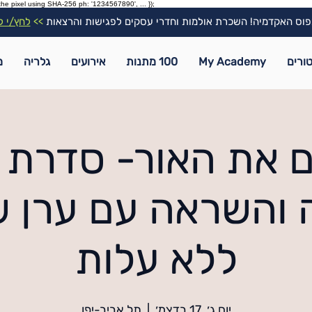
the pixel using SHA-256 ph: '1234567890', ... });
וס האקדמיה! השכרת אולמות וחדרי עסקים לפגישות והרצאות
>>
לחץ/י ל
ורים
My Academy
100 מתנות
אירועים
גלריה
מ
ם את האור- סדרת 
והשראה עם ערן ש
ללא עלות
יום ג׳, 17 בדצמ׳
  |  
תל אביב-יפו