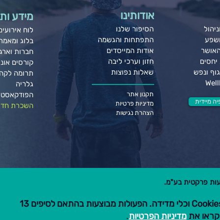
אודותינו
מידע ותו
יהול
הסיפור שלנו
לוח אירועים
ושפע
התפתחות והגשמה
בלוג ומאמר
האושר
אודות המייסדים
חברות וארגו
יחסים
חזון וערכי ליבה
קורסים אונל
וף ונפש
שאלות נפוצות
תרומה לקה
גלריה
תקנון אתר
הפודקאסט 
ה מיידית
מדיניות פרטיות
השכרת חדר
הצהרת נגישות
הגלישה באתר זה כוללת שימוש ב-Cookies וכלי מדידה. הפעולות מבוצעות בהתאם לסיפים 13
מדיניות הפרטיות
.