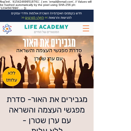
fbq('init', '415424699518761', { em: 'email@email.com', // Values will
be hashed automatically by the pixel using SHA-256 ph:
'1234567890', ... });
חדש בקמפוס האקדמיה! השכרת אולמות וחדרי עסקים
לפגישות והרצאות
>>
לחץ/י לפרטים
<<
מגבירים את האור- סדרת
מפגשי העצמה והשראה
עם ערן שטרן -
ללא עלות