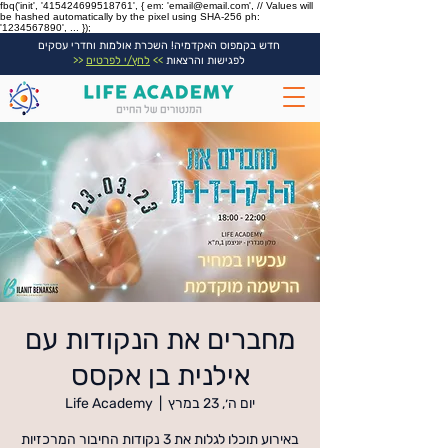
fbq('init', '415424699518761', { em: 'email@email.com', // Values will
be hashed automatically by the pixel using SHA-256 ph:
'1234567890', ... });
חדש בקמפוס האקדמיה! השכרת אולמות וחדרי עסקים
לפגישות והרצאות
>>
לחץ/י לפרטים
<<
מחברים את הנקודות עם
אילנית בן אקסס
יום ה׳, 23 במרץ
  |  
Life Academy
באירוע תוכלו לגלות את 3 נקודות החיבור המרכזיות