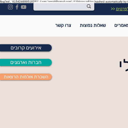
fbq('init', '415424699518761', { em: 'email@email.com', // Values will be hashed automatically by 
פרטים
<<
אמרים
שאלות נפוצות
צרו קשר
אירועים קרובים
י
חברות וארגונים
השכרת אולמות הרצאות