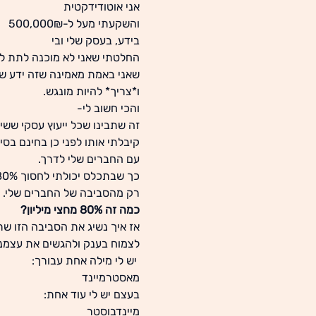
אני אוטודידקטית
והשקעתי מעל ל-500,000₪
בידע, בעסק שלי ובי
החלטתי שאני לא מוכנה לתת לד
שאני באמת מאמינה שזה ידע שי
ו*צריך* להיות מונגש.
והכי חשוב לי-
זה שתבינו שכל ייעוץ עסקי ששי
קיבלתי אותו לפני כן בחינם בסי
עם החברים שלי לדרך.
כך שבתכלס יכולתי לחסוך 80% מהייעוצים העסקיים שקיבלתי
רק מהסביבה של החברים שלי.
כמה זה 80% מחצי מיליון?
אז איך נשיג את הסביבה הזו שת
לצמוח בענק ולהגשים את עצמנ
יש לי מילה אחת עבורך:
מאסטרמיינד
בעצם יש לי עוד אחת:
מיינדבוסטר