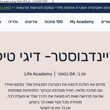
the pixel using SHA-256 ph: '1234567890', ... });
וס האקדמיה! השכרת אולמות וחדרי עסקים לפגישות והרצאות
>>
לחץ/י ל
ורים
My Academy
100 מתנות
אירועים
גלריה
מ
ינדבוסטר- דיגי טיל
יום ב׳, 04 בספט׳
  |  
Life Academy