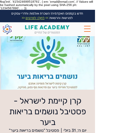
fbq('init', '415424699518761', { em: 'email@email.com', // Values will
be hashed automatically by the pixel using SHA-256 ph:
'1234567890', ... });
חדש בקמפוס האקדמיה! השכרת אולמות וחדרי עסקים
לפגישות והרצאות
>>
לחץ/י לפרטים
<<
קרן קיימת לישראל -
פסטיבל נושמים בריאות
ביער‎
יום ה׳, 31 ביולי
  |  
פסטיבל "נושמים בריאות ביער"