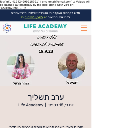
fbq('init', '415424699518761', { em: 'email@email.com', // Values will
be hashed automatically by the pixel using SHA-256 ph:
'1234567890', ... });
חדש בקמפוס האקדמיה! השכרת אולמות וחדרי עסקים
לפגישות והרצאות
>>
לחץ/י לפרטים
<<
ערב תשליך
יום ב׳, 18 בספט׳
  |  
Life Academy