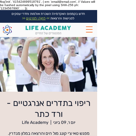
fbq('init', '415424699518761', { em: 'email@email.com', // Values will
be hashed automatically by the pixel using SHA-256 ph:
'1234567890', ... });
חדש בקמפוס האקדמיה! השכרת אולמות וחדרי עסקים
לפגישות והרצאות
>>
לחץ/י לפרטים
<<
ריפוי בתדרים אנרגטיים -
ורד כתר
יום ו׳, 09 ביוני
  |  
Life Academy