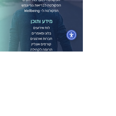
הפקולטה לבריאות גוף ונפש
הפקולטה ל- Wellbeing
מידע ותוכן
לוח אירועים
בלוג ומאמרים
חברות וארגונים
קורסים אונליין
תרומה לקהילה
גלריה
הפודקאסט שלנו
השכרת חדרי הרצאות
אודותינו
הסיפור שלנו
התפתחות והגשמה
אודות המייסדים
חזון וערכי ליבה
שאלות נפוצות
תקנון אתר
מדיניות פרטיות