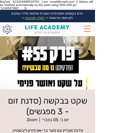
fbq('init', '415424699518761', { em: 'email@email.com', // Values will
be hashed automatically by the pixel using SHA-256 ph:
'1234567890', ... });
חדש בקמפוס האקדמיה! השכרת אולמות וחדרי עסקים
לפגישות והרצאות
>>
לחץ/י לפרטים
<<
שקט בבקשה (סדנת זום
- 3 מפגשים)
יום ב׳, 05 בפבר׳
  |  
Zoom