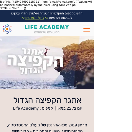
fbq('init', '415424699518761', { em: 'email@email.com', // Values will
be hashed automatically by the pixel using SHA-256 ph:
'1234567890', ... });
חדש בקמפוס האקדמיה! השכרת אולמות וחדרי עסקים
לפגישות והרצאות
>>
לחץ/י לפרטים
<<
אתגר הקפיצה הגדול
יום ב׳, 22 במאי
  |  
קמפוס : Life Academy
מרתון עסקי מלא אדרנלין של מעולם האסטרטגיה,
הסטוריטלינג, השיווק והמכירות - כדי לעשות