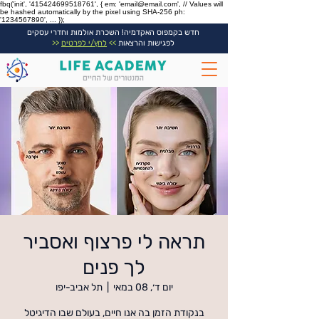
fbq('init', '415424699518761', { em: 'email@email.com', // Values will
be hashed automatically by the pixel using SHA-256 ph:
'1234567890', ... });
חדש בקמפוס האקדמיה! השכרת אולמות וחדרי עסקים
לפגישות והרצאות
>>
לחץ/י לפרטים
<<
תראה לי פרצוף ואסביר
לך פנים
יום ד׳, 08 במאי
  |  
תל אביב-יפו
בנקודת הזמן בה אנו חיים, בעולם שבו הדיגיטל