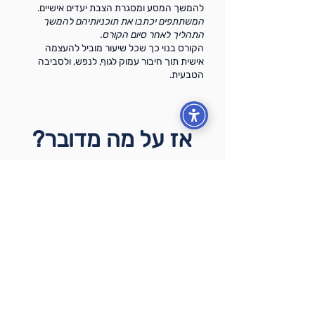
להמשך המסע ומסגרת הצבת יעדים אישיים.
המשתתפים יכתבו את תוכניותיהם להמשך
התהליך לאחר סיום הקורס.
הקורס בנוי כך שכל שיעור מוביל להעצמה
אישית תוך חיבור עמוק לגוף, לנפש, ולסביבה
הטבעית.
אז על מה מדובר?
“גלים של התפתחות” - קורס מעצים לשילוב בין
ספורט, רוח והתפתחות אישית
תאריך התחלה: 1 בדצמבר 2024
משך הקורס: 10 שבועות (עד 9 בפברואר 2025)
מפגשים: 5 מפגשים חיים בזום + 5 שיעורים מוקלטים
לצפייה בזמן שלכם
מחיר: 2,200 ש”ח (או 5 תשלומים של 440 ש”ח)
האם הקורס מתאים לכולם?
הקורס מיועד לכל מי שמחפש כלים לשיפור עצמי