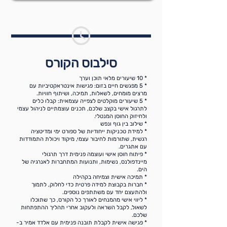
סילבוס הקורס
* 10 שיעורים מלאי תוכן וערך
* 5 מפגשים חיים בזום: פגישות אינטראקטיביות עם
מרצים מומחים, לשאלות, תמיכה, ושיתוף חוויות.
* 5 שיעורים מוקלטים לצפייה עצמאית: קבלו כלים
לתרגול אישי בקצב שלכם, תכנים עוצמתיים לניהול עצמי
ולחיזוק החוסן המנטלי.
* שילוב בין גוף ונפש
* למידת טכניקות ייחודיות של ספורט ימי ומדיטציה
רגשית, שתורמות לחיבור עצמי, מיקוד ויכולת התמודדות
עם אתגרים.
* פיתוח חוסן אישי ועוצמה פנימית דרך תרגולי
מיינדפולנס, נשימות, ותנועות המתחברות לאנרגיה של
הים.
* תמיכה אישית וצמיחה בקהילה
* חברות בקבוצת למידה פרטית כדי לחלוק, לתמוך
ולהתעצם יחד עם משתתפים נוספים.
* ליווי אישי מהמנחים לאורך כל הקורס, כך שתוכלו
לשאול, לקבל השראה ולעקוב אחרי תהליך ההתפתחות
שלכם.
* פגישה אישית לקבלת תובנה פנימית עם אלדד אמיר ב-