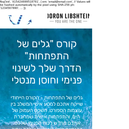
fbq('init', '415424699518761', { em: 'email@email.com', // Values will
be hashed automatically by the pixel using SHA-256 ph:
'1234567890', ... });
קורס "גלים של
התפתחות"
הדרך שלך לשינוי
פנימי וחוסן מנטלי
גלים של התפתחות - הקורס הייחודי
שייקח אתכם למסע אישי המשלב בין
עוצמות הספורט, השקט העמוק של
הים, והתפתחות אישית שמחברת
אתכם מחדש לכוח הפנימי שלכם.