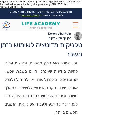
fbq('init', '415424699518761', { em: 'email@email.com', // Values will
be hashed automatically by the pixel using SHA-256 ph:
'1234567890', ... });
חדש בקמפוס האקדמיה! השכרת אולמות וחדרי עסקים
לפגישות והרצאות
>>
לחץ/י לפרטים
<<
Doron Libshtein
זמן קריאה 2 דקות
טכניקות מדיטציה לשימוש בזמן
משבר
זמן משבר הוא חלק מהחיים, וראשית עלינו 
להיות מודעות שאנחנו חווים משבר, עכשיו 
אנחנו יכולים לנהל אותו או לתת לו לנהל 
אותנו. יש טכניקות מדיטציה לשימוש במהלך 
משבר וניתן להשתמש בטכניקות האלה כדי 
לעזור לך להירגע ולעבור אפילו את הזמנים 
הקשים ביותר.