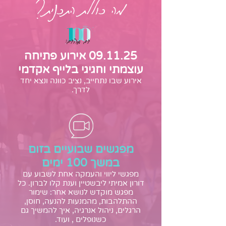
מה כוללת התכנית?
09.11.25 אירוע פתיחה
עוצמתי וחגיגי בלייף אקדמי
אירוע שבו נתחייב, נציב כוונה ונצא יחד
לדרך.
מפגשים שבועיים בזום
במשך 100 ימים
מפגשי ליווי והעמקה אחת לשבוע עם
דורון אמיתי ליבשטיין וענת קלו לברון. כל
מפגש מוקדש לנושא אחר: שימור
ההתלהבות, מהמנעות להנעה, חוסן,
הרגלים, ניהול אנרגיה, איך להמשיך גם
כשנופלים , ועוד.