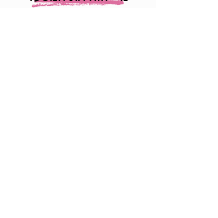
דורון אמיתי ליבשטיין
מנטור בינלאומי, סופר ויזם אסטרטגי
מוביל לפיתוח עצמי בתחומי הצמיחה
האישית. עוסק בעולמות הטכנולוגיה
וההתפתחות האישית כמעט 4 עשורים,
כולל תפקידי ניהול בכירים ב'מיקרוסופט'
העולמית, מנכ"ל MSN ישראל, יו"ר תפוז,
יו"ר של מעל 24 סטארטפים בתחומי
ההתפתחות האישית, ב-15 שנים
האחרונות דורון מלווה ארגונים, מנטורים
ולקוחות מהמובילים בארץ ובעולם
להגברת השפעה ולהצלחה עסקית.