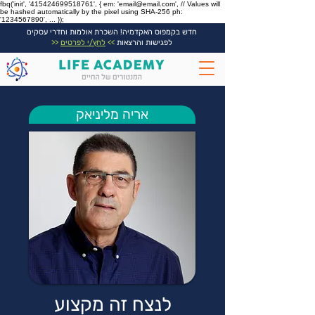
fbq('init', '415424699518761', { em: 'email@email.com', // Values will
be hashed automatically by the pixel using SHA-256 ph:
'1234567890', ... });
חדש בקמפוס האקדמיה! השכרת אולמות וחדרי עסקים
לפגישות והרצאות
>>
לחץ/י לפרטים
<<
אריה מליניאק
לנצח זה מקצוע