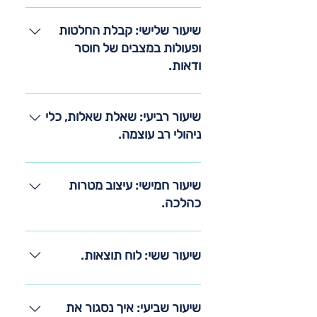
המפסידים פשוט לא מבינים באיזה
ההבחנה בין מגרש של פעולה ותוצאה
משחק הם משחקים. מה יהיה
לבין יציע של עצות, פרשנות והסברים.
שיעור שלישי: קבלת החלטות
"המשחק" שלי לתוכנית?
ופעולות במצבים של חוסר
ודאות.
המציאות משתנה ובקצב הולך וגובר.
חוסר ודאות מפחיד, הפחד משתק.
שיעור רביעי: שאלת שאלות, כלי
הנוסחה להנעה עצמית.
ניהולי רב עוצמה.
כולם רוצים תשובות, השאלות הן
התשובות. השפה שאנחנו מדברים,
שיעור חמישי: עיצוב מטרות
יוצרת את המציאות בה אנו חיים.
כהלכה.
לאן אנחנו רוצים להגיע בדיוק?
שיעור ששי: לוח תוצאות.
איפה אנחנו נמצאים באמת?
שיעור שביעי: איך נסגור את