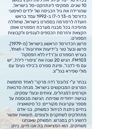
10 שנים. ממקימי ליגתהקט-סל בישראל,
שהורידה את גיל הכניסה של ילדים לאימוני
כדורסל מ-13 ל-7! ב-1992 עמד בראש
הועדה לרפורמה בספורט בישראל, שחוללה
מהפיכה בכל מבנה מערכת הספורט ואופן
הקצאת והזרמת הכספים לענפים ולקבוצות
הספורט.
פרשן הכדורסל הראשון בישראל (מ-1979).
פרשן ובעל טור ב'ידיעות אחרונות' ו-Ynet,
בערוץ הספורט וב'רדיו ללא הפסקה'
FM103. הגיש 20 שנה את 'ציפורי לילה', 'יש
עם מי לדבר', ופינת ספורט ב'בילוי נעים' עם
מולי שפירא בגל"צ.
נבחר ע"י 'גלובס' ו'דה מרקר' לאחד מחמשת
המרצים המבוקשים בישראל. מנחה סדנאות
וקורסים למנהלים, צוותים ובעלי עסקים,
בגישה ייחודית שפיתח. הגישה מבוססת על
מספר עקרונות מקוריים: כל סיטואציה
בחיים ניתנת לניהול כמשחק. בני אדם
מתחלקים לשחקנים ולצופים. תוצאות אפשר
להשיג רק במגרש. המשחק שאנחנו
משחקים, הוא המציאות בה אנו חיים. ניתן