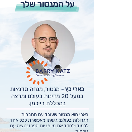
על המנטור שלך
הזדמנות לאחדים להציג בפני כולם
כיצד לשמר, להטמיע ולהמשיך את
הלמידה והצמיחה
בארי כץ -
מנטור, מנחה סדנאות
במעל 20 מדינות בעולם ומרצה
במכללת רייכמן.
בארי הוא מנטור שעובד עם החברות
הגדולות בעולם: גישתו מאפשרת לכל אחד
ללמוד ולחדד את מיומניות הפרזנטציה עם
נוכחות.