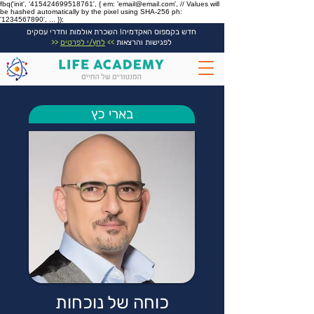
fbq('init', '415424699518761', { em: 'email@email.com', // Values will
be hashed automatically by the pixel using SHA-256 ph:
'1234567890', ... });
חדש בקמפוס האקדמיה! השכרת אולמות וחדרי עסקים
לפגישות והרצאות
>>
לחץ/י לפרטים
<<
בארי כץ
כוחה של נוכחות