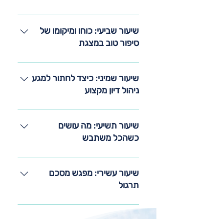
לפי אריסטו: לוגוס, פאתוס, ואתוס
כללים ועקרונות לעיצוב ושימוש מקצועי
בשקפים וסרטונים שימוש נכון בלוח
שיעור שביעי: כוחו ומיקומו של
מחיק ופליפצ'ארט עקרונות חשובים
סיפור טוב במצגת
בהדגמת/הצגת מוצר
איך לבחור את הסיפור הנכון? מאיפה
לאסוף סיפורים טובים ומתי לשלב אותם
שיעור שמיני: כיצד לחתור למגע
מה המרכיבים של סיפור טוב ואיך
ניהול דיון מקצוע
לספר אותו
כיצד לתכנן ולנהל דיאלוג עם כל קהל
כיצד להתחיל ולהניע דיון, מתי וכיצד
שיעור תשיעי: מה עושים
לעצור דיון סוגי שאלות וכיצד לענות
כשהכל משתבש
עליהם, ומה להגיד כשאין לי מה להגיד
איך לעמוד בביטחון מול קהל מקשה או
עוין איך להעביר מסר שאנשים לא
שיעור עשירי: מפגש מסכם
רוצים לשמוע או לא מקבלים איך לנהל
תרגול
תקלות והתקלות
כל משתתף יעביר מצגת שתכנן ויקבל
עליה משוב. כולם יתרגלו בזוגות תינתן