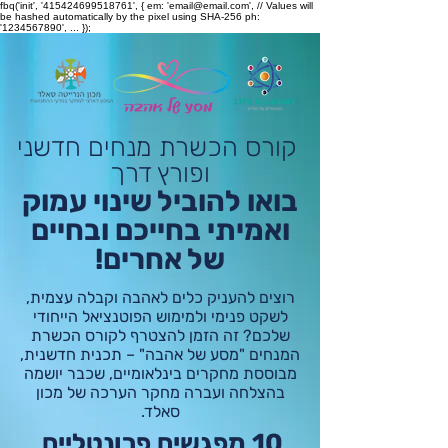
fbq('init', '415424699518761', { em: 'email@email.com', // Values will
be hashed automatically by the pixel using SHA-256 ph:
'1234567890', ... });
קורס הכשרת מנחים חדשני
ופורץ דרך
בואו להוביל שינוי עמוק
ואמיתי בחייכם ובחיים
של אחרים!
רוצים להעניק כלים לאהבה וקבלה עצמית,
לשקט פנימי ולמימוש הפוטנציאל הייחודי
שלכם?
זה הזמן להצטרף לקורס הכשרת
המנחים "מסע של אהבה" – תכנית חדשנית,
מבוססת מחקרים בינלאומיים, שכבר יושמה
בהצלחה ועברה מחקר הערכה של מכון
סאלד.
10 מפגשים פרונטליים