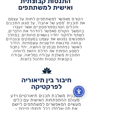
התנסות קבוצתית
ואישית למשתתפים
הקורס מאפשר למשתתפים לחוות על עצמם
את תוכנית 'מסע של אהבה', על מגוון התכנים
והכלים הטרנספורמטיביים אשר יועברו
בהמשך הקורס מאפשר להדהד את הדברים,
לשתף ולחקור יחדיו נושאים מהותיים. במהלך
המפגשים נפגוש את עצמנו במעמקים ובגבהים
ונחווה סדנאות חדשניות עוצמתיות. הדרך
לאושר נפתחת מבפנים החוצה, יחד נחבור
למסע הפותח את הדלת הזאת לרווחה.
התוכנית משלבת עבודה במליאה, עבודה
בקבוצות קטנות ותרגול בזוגות.
חיבור בין תיאוריה
לפרקטיקה
התוכנית משלבת תכנים תיאורטיים וידע
מעולם ההתפתחות האישית עם כלים
מעשיים המאפשרים למשתתפים ליישם
את מה שלמדו בכל תחומי חייהם -
בחינוך, בקהילה ובארגונים. הליווי
המקצועי של מומחים בינלאומיים וביסוס
מחקרי מבטיח שהעברת התכנים תהיה
מעמיקה, אפקטיבית ומובילה לשינוי