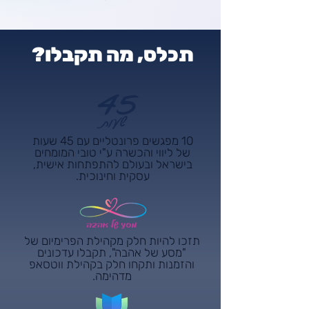
תכלס, מה תקבלו?
45
שעות
10 מפגשים פרונטליים עם 45 שעות
של ליווי והכשרה ע"י טובי המומחים
בישראל ובעולם להתפתחות אישית,
עסקית וחינוכית.
תזכו להיות חלק מקהילת הפרימיום של
"מסע של אהבה", תקבלו עדכונים
והזמנות ותקחו חלק בקהילת ווטסאפ
מדהימה.