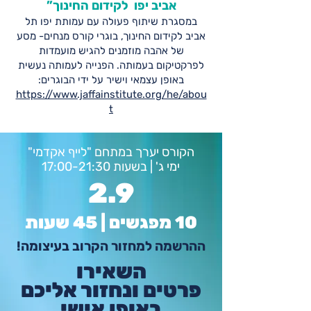
אביב יפו לקידום החינוך”
במסגרת שיתוף פעולה עם עמותת יפו תל
אביב לקידום החינוך, בוגרי קורס מנחים- מסע
של אהבה מוזמנים להגיש מועמדות
לפרקטיקום בעמותה. הפנייה לעמותה נעשית
באופן עצמאי וישיר על ידי הבוגרים:
https://www.jaffainstitute.org/he/abou
t
הקורס יערך במתחם "לייף אקדמי"
ימי ג' | בשעות 17:00-21:30
2.9
10 מפגשים | 45 שעות
ההרשמה למחזור הקרוב בעיצומה!
השאירו
פרטים
ונחזור אליכם
באופן אישי