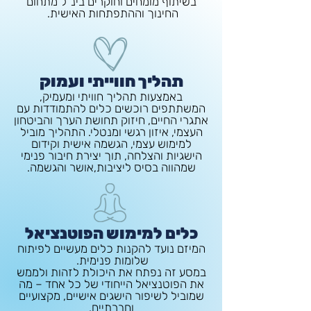
בשיתוף מומחים וחוקרים בינ"ל מתחום
החינוך וההתפתחות האישית.
תהליך חווייתי ועמוק
באמצעות תהליך חוויתי ומעמיק,
המשתתפים רוכשים כלים להתמודדות עם
אתגרי החיים, חיזוק תחושת הערך והביטחון
העצמי, איזון רגשי ומנטלי. התהליך מוביל
למימוש עצמי, הגשמה אישית וקידום
הישגיות והצלחה, תוך יצירת חיבור פנימי
שמהווה בסיס ליציבות,אושר והגשמה.
כלים למימוש הפוטנציאל
המיזם נועד להקנות כלים מעשיים לפיתוח
שלומות פנימית.
במסע זה נפתח את היכולת לזהות ולממש
את הפוטנציאל הייחודי של כל אחד – מה
שמוביל לשיפור הישגים אישיים, מקצועיים
וחברתיים.