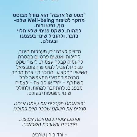
"מסע של אהבה" הוא מודל מבוסס
מחקר לטיפוח Well-being שלם-
גוף, נפש ורוח.
למהות, לשקט פנימי שלא תלוי
בדבר. ולהוביל שינוי בעצמנו
ובעולם.
מדוייק לארגונים, מערכות חינוך,
קהילות ואנשים פרטיים במטרה
להעמיק קבלה עצמית, ליצור שקט
פנימי ולהוביל למימוש הפוטנציאל
האישי והמקצועי. התכנית יוצרת מרחב
טרנספורמטיבי המאפשר לכל
משתתף – יחיד או קבוצה – לצמוח
מבפנים, להתחבר למהות, ולחולל
שינוי משמעותי בעולם.
״כשאנחנו מקבלים את עצמנו אנחנו
מגלים את השקט שכבר קיים בתוכנו
–
ומתוכו צומחת מנהיגות אמיצה,
מחוברת ומעוררת השראה״.
- ורד בירון שרביט