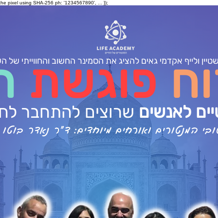
the pixel using SHA-256 ph: '1234567890', ... });
וח
פוגשת
ח
שטיין ולייף אקדמי גאים להציג את הסמינר החשוב והחווייתי של ה
ים לאנשים
שרוצים להתחבר לחו
י המנטורים ואורחים מיוחדים: ד"ר נאדר בוטו וד