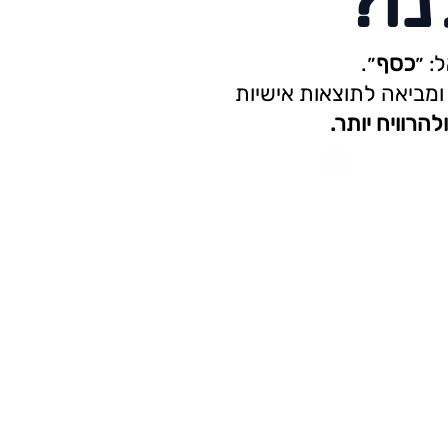
נו?
: ״
כסף
״.
מביאה לתוצאות אישיות
הרוויח יותר.