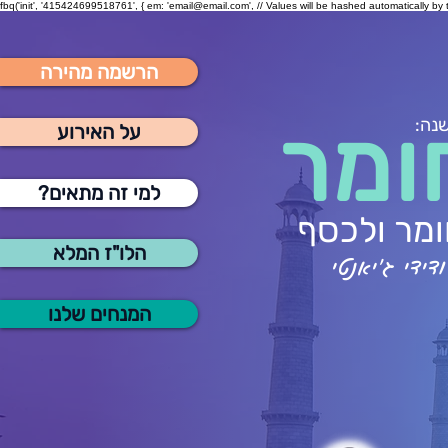
fbq('init', '415424699518761', { em: 'email@email.com', // Values will be hashed automatically by 
הרשמה מהירה
ומר
שנה:
על האירוע
?למי זה מתאים
מר ולכסף
הלו"ז המלא
ידי ג'יאנטי
המנחים שלנו