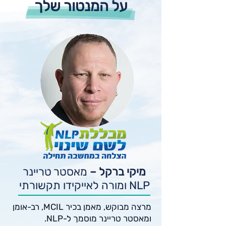
על המנטור שלך
לעצמנו את המציאות שמגיעה לנו,
השפע והמזל
מיקי ברקל –
מאסטר טריינר
NLP ומורה לאייקידו תקשורתי
מרצה מבוקש, מאמן בכיר MCIL, רב-אומן
ומאסטר טריינר מוסמך ל-NLP.