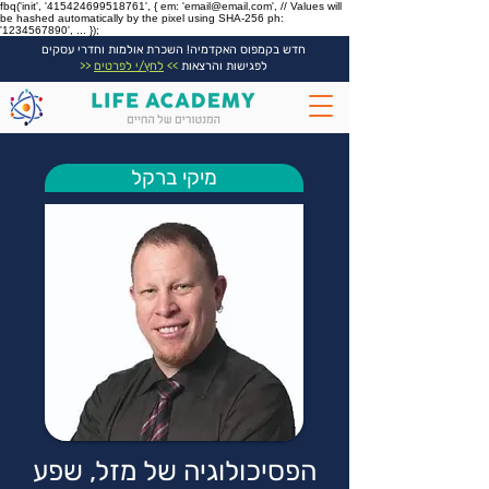
fbq('init', '415424699518761', { em: 'email@email.com', // Values will
be hashed automatically by the pixel using SHA-256 ph:
'1234567890', ... });
חדש בקמפוס האקדמיה! השכרת אולמות וחדרי עסקים
לפגישות והרצאות
>>
לחץ/י לפרטים
<<
מיקי ברקל
הפסיכולוגיה של מזל, שפע