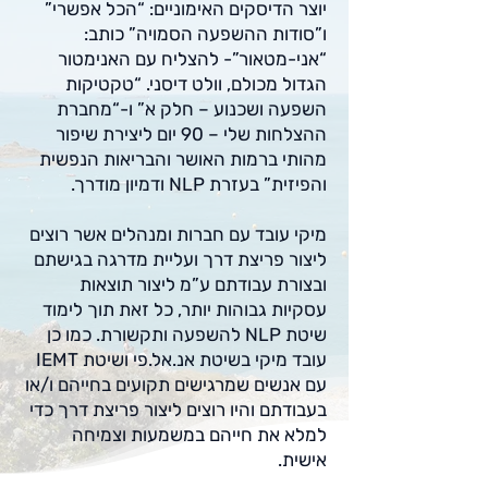
יוצר הדיסקים האימוניים: “הכל אפשרי”
ו”סודות ההשפעה הסמויה” כותב:
“אני-מטאור”- להצליח עם האנימטור
הגדול מכולם, וולט דיסני. “טקטיקות
השפעה ושכנוע – חלק א” ו-“מחברת
ההצלחות שלי – 90 יום ליצירת שיפור
מהותי ברמות האושר והבריאות הנפשית
והפיזית” בעזרת NLP ודמיון מודרך.
מיקי עובד עם חברות ומנהלים אשר רוצים
ליצור פריצת דרך ועליית מדרגה בגישתם
ובצורת עבודתם ע”מ ליצור תוצאות
עסקיות גבוהות יותר, כל זאת תוך לימוד
שיטת NLP להשפעה ותקשורת. כמו כן
עובד מיקי בשיטת אנ.אל.פי ושיטת IEMT
עם אנשים שמרגישים תקועים בחייהם ו/או
בעבודתם והיו רוצים ליצור פריצת דרך כדי
למלא את חייהם במשמעות וצמיחה
אישית.