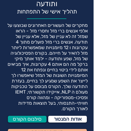
ותודעה
תהליך אישי של התפתחות
מחקרים של העשורים האחרונים שבוצעו על
אלפי אנשים ברי מזל וחסרי מזל - הראו
שמזל זה לא עניין של מזל, אלא עניין של
תודעה. אנשים ברי מזל פועלים מתוך 4
עקרונות ו 12 מיומנויות שמאפשרות ליותר
מזל להאיר על חייהם. בקורס הפסיכולוגיה
של מזל, שפע ותודעה - ילמד אותך מיקי
ברקל מה הם אותם 4 עקרונות, איך מביאים
אותם לידי ביטוי בחיים ונפתח את 12
המיומנויות השונות של המזל שיאפשרו לך
לייצר את השפע שמגיע לך בחיים, בעזרת
התודעה שלך. הקורס מבוסס על טכניקות
מעולם ה NLP, אייקידו תקשורתי, IEMT
ופסיכו-מטפוריקה - ומהווה קורס
חוויתי-התנסותי, בעל תוצאות מדידות
לאורך הקורס.
אודות המנטור
סילבוס הקורס