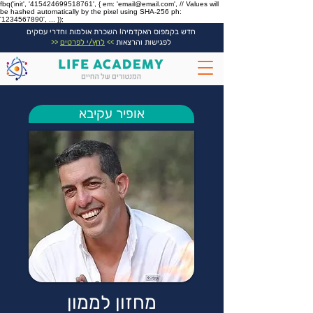
fbq('init', '415424699518761', { em: 'email@email.com', // Values will
be hashed automatically by the pixel using SHA-256 ph:
'1234567890', ... });
חדש בקמפוס האקדמיה! השכרת אולמות וחדרי עסקים
לפגישות והרצאות
>>
לחץ/י לפרטים
<<
אופיר עקיבא
מחזון לממון