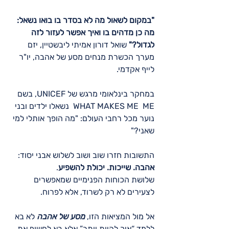
"במקום לשאול מה לא בסדר בו בואו נשאל:
מה כן מדהים בו ואיך אפשר לעזור לזה 
לגדול?"
 שואל דורון אמיתי ליבשטיין, יזם 
מערך הכשרת מנחים מסע של אהבה, יו"ר 
לייף אקדמי.
במחקר בינלאומי מרגש של UNICEF, בשם  
WHAT MAKES ME  ME  נשאלו ילדים ובני 
נוער מכל רחבי העולם: "מה הופך אותלי למי 
שאני?"
התשובות חזרו שוב ושוב לשלוש אבני יסוד: 
אהבה. שייכות. יכולת להשפיע
.
שלושת הכוחות הפנימיים שמאפשרים 
לצעירים לא רק לשרוד, אלא לפרוח.
אל מול המציאות הזו, 
מסע של אהבה
 לא בא 
ללמד “איך להיות יותר” אלא בא לחשוף את 