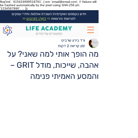
fbq('init', '415424699518761', { em: 'email@email.com', // Values will
be hashed automatically by the pixel using SHA-256 ph:
'1234567890', ... });
חדש בקמפוס האקדמיה! השכרת אולמות וחדרי עסקים
לפגישות והרצאות
>>
לחץ/י לפרטים
<<
ורד בירון שרביט
זמן קריאה 2 דקות
מה הופך אותי למה שאני? על
אהבה, שייכות, מודל GRIT –
והמסע האמיתי פנימה